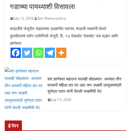
ताज्या घडामोडी
जेजुरी
पुणे
पुरंदर
महाराष्ट्र
सामाजिक
ज्ञानेश्वर माऊलींचा पालखी सोहळा जेजुरी
गडाच्या पायथ्याशी विसावला