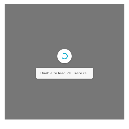
July 13, 2026
Ibm Maharashtra
माऊलींचे जेजुरीत भंडार्‍याच्या उधळणीत स्वागत, माऊली भक्तांनी घेतले
कुलदैवताचे दर्शन प्रतिनिधी जेजुरी, दि. १३ येळकोट येळकोट जय मल्हार आणि
ज्ञानेश्वर
संत ज्ञानेश्वर महाराज पालखी सोहळ्यात अपघात तीन
वारकरी महिला ठार तर आठ जण जखमी उपमुख्यमंत्री
सुनेत्रा पवार यांनी घेतली जखमींची भेट
July 13, 2026
ई पेपर