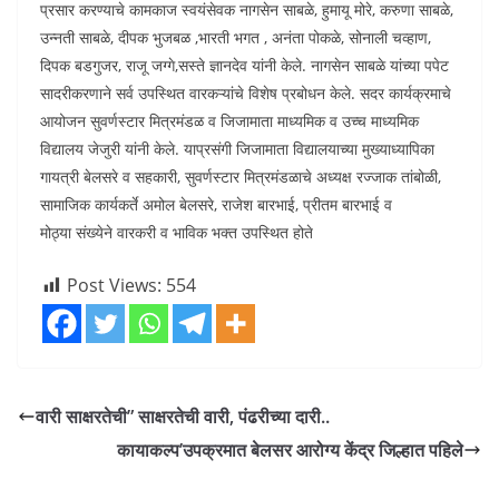
प्रसार करण्याचे कामकाज स्वयंसेवक नागसेन साबळे, हुमायू मोरे, करुणा साबळे,
उन्नती साबळे, दीपक भुजबळ ,भारती भगत , अनंता पोकळे, सोनाली चव्हाण,
दिपक बडगुजर, राजू जग्गे,सस्ते ज्ञानदेव यांनी केले. नागसेन साबळे यांच्या पपेट
सादरीकरणाने सर्व उपस्थित वारकऱ्यांचे विशेष प्रबोधन केले. सदर कार्यक्रमाचे
आयोजन सुवर्णस्टार मित्रमंडळ व जिजामाता माध्यमिक व उच्च माध्यमिक
विद्यालय जेजुरी यांनी केले. याप्रसंगी जिजामाता विद्यालयाच्या मुख्याध्यापिका
गायत्री बेलसरे व सहकारी, सुवर्णस्टार मित्रमंडळाचे अध्यक्ष रज्जाक तांबोळी,
सामाजिक कार्यकर्ते अमोल बेलसरे, राजेश बारभाई, प्रीतम बारभाई व
मोठ्या संख्येने वारकरी व भाविक भक्त उपस्थित होते
Post Views:
554
वारी साक्षरतेची” साक्षरतेची वारी, पंढरीच्या दारी..
कायाकल्प’उपक्रमात बेलसर आरोग्य केंद्र जिल्हात पहिले