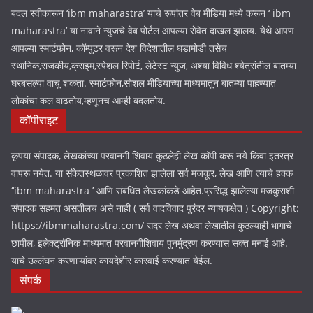
\ प्रिंट,टीव्ही मीडियानंतर सध्या डिजिटल मीडियाचं महत्व प्रचंड वाढलंय. येणाऱ्या
काळात या माध्यमाचं महत्व आणि व्याप्ती आणखी वाढणार असल्यानं . आम्ही हा नवीन
बदल स्वीकारून ‘ibm maharastra’ याचे रूपांतर वेब मीडिया मध्ये करून ‘ ibm
maharastra’ या नावाने न्युजचे वेब पोर्टल आपल्या सेवेत दाखल झालय. येथे आपण
आपल्या स्मार्टफोन, कॉम्पुटर वरून देश विदेशातील घडामोडी तसेच
स्थानिक,राजकीय,क्राइम,स्पेशल रिपोर्ट, लेटेस्ट न्युज, अश्या विविध श्येत्रांतील बातम्या
घरबसल्या वाचू शकता. स्मार्टफोन,सोशल मीडियाच्या माध्यमातून बातम्या पाहण्यात
लोकांचा कल वाढतोय,म्हणूनच आम्ही बदलतोय.
कॉपीराइट
कृपया संपादक, लेखकांच्या परवानगी शिवाय कुठलेही लेख कॉपी करू नये किवा इतरत्र
वापरू नयेत. या संकेतस्थळावर प्रकाशित झालेला सर्व मजकूर, लेख आणि त्याचे हक्क
‘‘ibm maharastra ’ आणि संबंधित लेखकांकडे आहेत.प्रसिद्ध झालेल्या मजकुराशी
संपादक सहमत असतीलच असे नाही ( सर्व वादविवाद पुरंदर न्यायकक्षेत ) Copyright:
https://ibmmaharastra.com/ सदर लेख अथवा लेखातील कुठल्याही भागाचे
छापील, इलेक्ट्रॉनिक माध्यमात परवानगीशिवाय पुनर्मुद्रण करण्यास सक्त मनाई आहे.