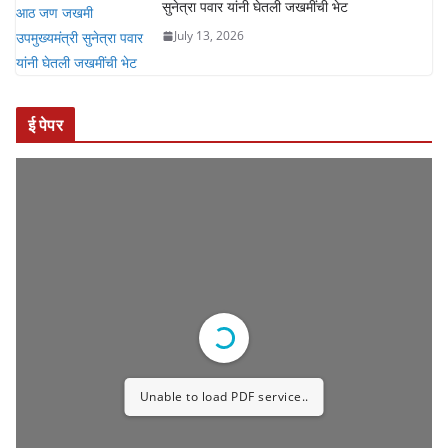
संत ज्ञानेश्वर महाराज पालखी सोहळ्यात अपघात तीन
वारकरी महिला ठार तर आठ जण जखमी उपमुख्यमंत्री
सुनेत्रा पवार यांनी घेतली जखमींची भेट
July 13, 2026
ई पेपर