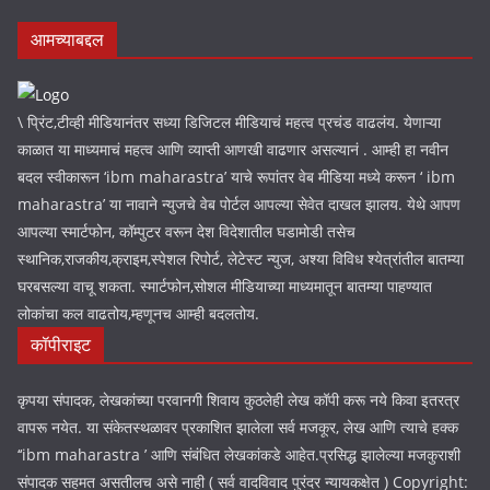
आमच्याबद्दल
\ प्रिंट,टीव्ही मीडियानंतर सध्या डिजिटल मीडियाचं महत्व प्रचंड वाढलंय. येणाऱ्या
काळात या माध्यमाचं महत्व आणि व्याप्ती आणखी वाढणार असल्यानं . आम्ही हा नवीन
बदल स्वीकारून ‘ibm maharastra’ याचे रूपांतर वेब मीडिया मध्ये करून ‘ ibm
maharastra’ या नावाने न्युजचे वेब पोर्टल आपल्या सेवेत दाखल झालय. येथे आपण
आपल्या स्मार्टफोन, कॉम्पुटर वरून देश विदेशातील घडामोडी तसेच
स्थानिक,राजकीय,क्राइम,स्पेशल रिपोर्ट, लेटेस्ट न्युज, अश्या विविध श्येत्रांतील बातम्या
घरबसल्या वाचू शकता. स्मार्टफोन,सोशल मीडियाच्या माध्यमातून बातम्या पाहण्यात
लोकांचा कल वाढतोय,म्हणूनच आम्ही बदलतोय.
कॉपीराइट
कृपया संपादक, लेखकांच्या परवानगी शिवाय कुठलेही लेख कॉपी करू नये किवा इतरत्र
वापरू नयेत. या संकेतस्थळावर प्रकाशित झालेला सर्व मजकूर, लेख आणि त्याचे हक्क
‘‘ibm maharastra ’ आणि संबंधित लेखकांकडे आहेत.प्रसिद्ध झालेल्या मजकुराशी
संपादक सहमत असतीलच असे नाही ( सर्व वादविवाद पुरंदर न्यायकक्षेत ) Copyright: