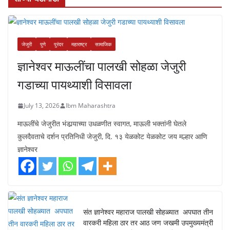
ताज्या घडामोडी
जेजुरी
पुणे
पुरंदर
महाराष्ट्र
सामाजिक
ज्ञानेश्वर माऊलींचा पालखी सोहळा जेजुरी
गडाच्या पायथ्याशी विसावला
July 13, 2026
Ibm Maharashtra
माऊलींचे जेजुरीत भंडार्‍याच्या उधळणीत स्वागत, माऊली भक्तांनी घेतले
कुलदैवताचे दर्शन प्रतिनिधी जेजुरी, दि. १३ येळकोट येळकोट जय मल्हार आणि
ज्ञानेश्वर