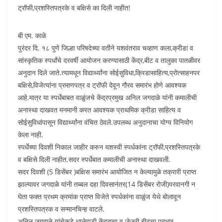
ट्रॉफी,प्रशस्तिपत्रके व बक्षिसे का दिली नाहीत!
बी एम. काळे
पुरंदर दि. १८ पुणे जिल्हा परिषदेच्या वतीने यशवंतराव चव्हाण कला,क्रीडा व
सांस्कृतिक स्पर्धांचे दरवर्षी आयोजन करण्यासाठी केंद्र,बीट व तालुका पातळीवर
अनुदान दिले जाते.त्यामधून विद्यार्थ्यांना सोईसुविधा,क्रिडासाहित्य,प्रोत्साहनपर
बक्षिसे,विजेत्यांना प्रमाणपत्र व ट्रॉफी देवून गौरव समारंभ होणे आवश्यक
आहे.मात्र या स्पर्धेबाबत वाळुंजचे केंद्रप्रमुख अनिल जगदाळे यांंनी कमालीची
अनास्था दाखवत मनमानी करत आवश्यक प्राथमिक क्रीडा साहित्य व
सोईसुविधांपासून विद्यार्थ्यांना वंचित ठेवले.उपलब्ध अनुदानाचा योग्य विनियोग
केला नाही.
स्पर्धेच्या दिवशी निकाल जाहीर करुन यशस्वी स्पर्धकांना ट्रॉफी,प्रशस्तिपत्रके
व बक्षिसे दिली नाहीत.सदर स्पर्धेबात कमालीची अनास्था दाखवली.
सदर दिवशी (5 डिसेंबर )बक्षिस समारंभ आयोजित न केल्यामुळे तक्रारी प्राप्त
झाल्यावर जगदाळे यांनी तब्बल दहा दिवसानंतर(14 डिसेंबर रोजी)परवानगी न
घेता फक्त प्रथम क्रमांक प्राप्त विजेते स्पर्धकांना वाळुंज येथे बोलावून
प्रशस्तिपत्रक व सन्मानचिन्ह वाटले.
अनिल जगदाळे यांचेकडे धालेवाडी केंद्राचा व जेजुरी बीटचा पदभार