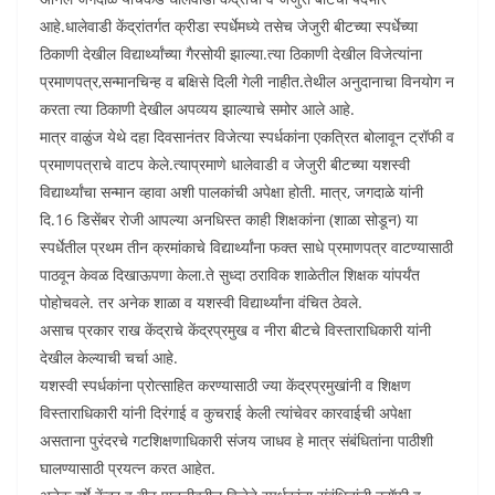
आहे.धालेवाडी केंद्रांतर्गत क्रीडा स्पर्धेमध्ये तसेच जेजुरी बीटच्या स्पर्धेच्या
ठिकाणी देखील विद्यार्थ्यांच्या गैरसोयी झाल्या.त्या ठिकाणी देखील विजेत्यांना
प्रमाणपत्र,सन्मानचिन्ह व बक्षिसे दिली गेली नाहीत.तेथील अनुदानाचा विनयोग न
करता त्या ठिकाणी देखील अपव्यय झाल्याचे समोर आले आहे.
मात्र वाळुंज येथे दहा दिवसानंतर विजेत्या स्पर्धकांना एकत्रित बोलावून ट्रॉफी व
प्रमाणपत्राचे वाटप केले.त्याप्रमाणे धालेवाडी व जेजुरी बीटच्या यशस्वी
विद्यार्थ्यांचा सन्मान व्हावा अशी पालकांची अपेक्षा होती. मात्र, जगदाळे यांनी
दि.16 डिसेंबर रोजी आपल्या अनधिस्त काही शिक्षकांना (शाळा सोडून) या
स्पर्धेतील प्रथम तीन क्रमांकाचे विद्यार्थ्यांना फक्त साधे प्रमाणपत्र वाटण्यासाठी
पाठवून केवळ दिखाऊपणा केला.ते सुध्दा ठराविक शाळेतील शिक्षक यांपर्यंत
पोहोचवले. तर अनेक शाळा व यशस्वी विद्यार्थ्यांना वंचित ठेवले.
असाच प्रकार राख केंद्राचे केंद्रप्रमुख व नीरा बीटचे विस्ताराधिकारी यांनी
देखील केल्याची चर्चा आहे.
यशस्वी स्पर्धकांना प्रोत्साहित करण्यासाठी ज्या केंद्रप्रमुखांनी व शिक्षण
विस्ताराधिकारी यांनी दिरंगाई व कुचराई केली त्यांचेवर कारवाईची अपेक्षा
असताना पुरंदरचे गटशिक्षणाधिकारी संजय जाधव हे मात्र संबंधितांना पाठीशी
घालण्यासाठी प्रयत्न करत आहेत.