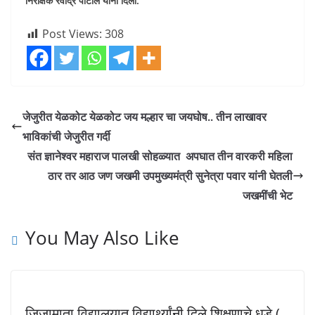
निरीक्षक रवींद्र पाटील यांनी दिली.
Post Views:
308
जेजुरीत येळकोट येळकोट जय मल्हार चा जयघोष.. तीन लाखावर
भाविकांची जेजुरीत गर्दी
संत ज्ञानेश्वर महाराज पालखी सोहळ्यात अपघात तीन वारकरी महिला
ठार तर आठ जण जखमी उपमुख्यमंत्री सुनेत्रा पवार यांनी घेतली
जखमींची भेट
You May Also Like
जिजामाता विद्यालयात विद्यार्थ्यांनी दिले शिक्षणाचे धडे (