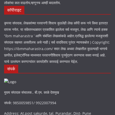
आपल्या स्मार्टफोन, कॉम्पुटर वरून देश विदेशातील घडामोडी तसेच
स्थानिक,राजकीय,क्राइम,स्पेशल रिपोर्ट, लेटेस्ट न्युज, अश्या विविध श्येत्रांतील बातम्या
घरबसल्या वाचू शकता. स्मार्टफोन,सोशल मीडियाच्या माध्यमातून बातम्या पाहण्यात
लोकांचा कल वाढतोय,म्हणूनच आम्ही बदलतोय.
कॉपीराइट
कृपया संपादक, लेखकांच्या परवानगी शिवाय कुठलेही लेख कॉपी करू नये किवा इतरत्र
वापरू नयेत. या संकेतस्थळावर प्रकाशित झालेला सर्व मजकूर, लेख आणि त्याचे हक्क
‘‘ibm maharastra ’ आणि संबंधित लेखकांकडे आहेत.प्रसिद्ध झालेल्या मजकुराशी
संपादक सहमत असतीलच असे नाही ( सर्व वादविवाद पुरंदर न्यायकक्षेत ) Copyright:
https://ibmmaharastra.com/ सदर लेख अथवा लेखातील कुठल्याही भागाचे
छापील, इलेक्ट्रॉनिक माध्यमात परवानगीशिवाय पुनर्मुद्रण करण्यास सक्त मनाई आहे.
याचे उल्लंघन करणाऱ्यांवर कायदेशीर कारवाई करण्यात येईल.
संपर्क
मुख्य संपादक संचालक.. बी.एम. काळे देशमुख