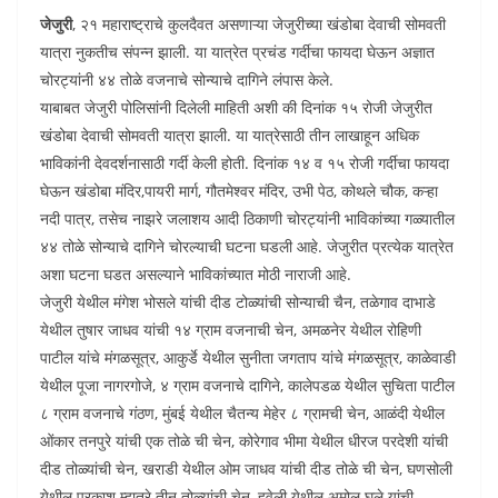
जेजुरी
, २१ महाराष्ट्राचे कुलदैवत असणाऱ्या जेजुरीच्या खंडोबा देवाची सोमवती
यात्रा नुकतीच संपन्न झाली. या यात्रेत प्रचंड गर्दीचा फायदा घेऊन अज्ञात
चोरट्यांनी ४४ तोळे वजनाचे सोन्याचे दागिने लंपास केले.
याबाबत जेजुरी पोलिसांनी दिलेली माहिती अशी की दिनांक १५ रोजी जेजुरीत
खंडोबा देवाची सोमवती यात्रा झाली. या यात्रेसाठी तीन लाखाहून अधिक
भाविकांनी देवदर्शनासाठी गर्दी केली होती. दिनांक १४ व १५ रोजी गर्दीचा फायदा
घेऊन खंडोबा मंदिर,पायरी मार्ग, गौतमेश्वर मंदिर, उभी पेठ, कोथले चौक, कऱ्हा
नदी पात्र, तसेच नाझरे जलाशय आदी ठिकाणी चोरट्यांनी भाविकांच्या गळ्यातील
४४ तोळे सोन्याचे दागिने चोरल्याची घटना घडली आहे. जेजुरीत प्रत्येक यात्रेत
अशा घटना घडत असल्याने भाविकांच्यात मोठी नाराजी आहे.
जेजुरी येथील मंगेश भोसले यांची दीड टोळ्यांची सोन्याची चैन, तळेगाव दाभाडे
येथील तुषार जाधव यांची १४ ग्राम वजनाची चेन, अमळनेर येथील रोहिणी
पाटील यांचे मंगळसूत्र, आकुर्डे येथील सुनीता जगताप यांचे मंगळसूत्र, काळेवाडी
येथील पूजा नागरगोजे, ४ ग्राम वजनाचे दागिने, कालेपडळ येथील सुचिता पाटील
८ ग्राम वजनाचे गंठण, मुंबई येथील चैतन्य मेहेर ८ ग्रामची चेन, आळंदी येथील
ओंकार तनपुरे यांची एक तोळे ची चेन, कोरेगाव भीमा येथील धीरज परदेशी यांची
दीड तोळ्यांची चेन, खराडी येथील ओम जाधव यांची दीड तोळे ची चेन, घणसोली
येथील प्रकाश म्हात्रे तीन तोळ्यांची चेन, हवेली येथील अमोल घुले यांची