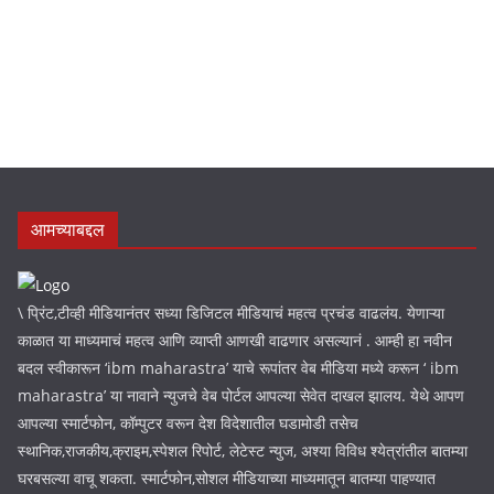
NEWS
.
आमच्याबद्दल
\ प्रिंट,टीव्ही मीडियानंतर सध्या डिजिटल मीडियाचं महत्व प्रचंड वाढलंय. येणाऱ्या
काळात या माध्यमाचं महत्व आणि व्याप्ती आणखी वाढणार असल्यानं . आम्ही हा नवीन
बदल स्वीकारून ‘ibm maharastra’ याचे रूपांतर वेब मीडिया मध्ये करून ‘ ibm
maharastra’ या नावाने न्युजचे वेब पोर्टल आपल्या सेवेत दाखल झालय. येथे आपण