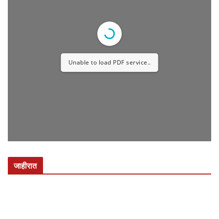
संत ज्ञानेश्वर महाराज पालखी सोहळ्यात अपघात तीन
वारकरी महिला ठार तर आठ जण जखमी उपमुख्यमंत्री
सुनेत्रा पवार यांनी घेतली जखमींची भेट
July 13, 2026
ई पेपर