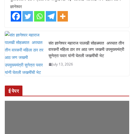
ताज्या घडामोडी
जेजुरी
पुणे
पुरंदर
महाराष्ट्र
सामाजिक
ज्ञानेश्वर माऊलींचा पालखी सोहळा जेजुरी
गडाच्या पायथ्याशी विसावला
July 13, 2026
Ibm Maharashtra
माऊलींचे जेजुरीत भंडार्‍याच्या उधळणीत स्वागत, माऊली भक्तांनी घेतले
कुलदैवताचे दर्शन प्रतिनिधी जेजुरी, दि. १३ येळकोट येळकोट जय मल्हार आणि
ज्ञानेश्वर