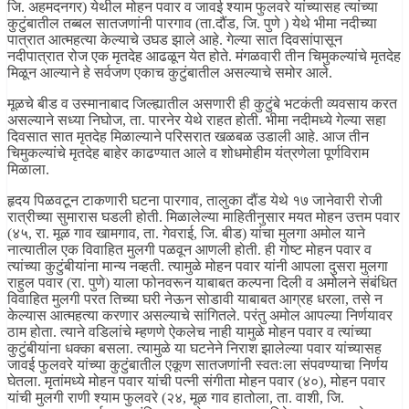
जि. अहमदनगर) येथील मोहन पवार व जावई श्याम फुलवरे यांच्यासह त्यांच्या
कुटुंबातील तब्बल सातजणांनी पारगाव (ता.दौंड, जि. पुणे ) येथे भीमा नदीच्या
पात्रात आत्महत्या केल्याचे उघड झाले आहे. गेल्या सात दिवसांपासून
नदीपात्रात रोज एक मृतदेह आढळून येत होते. मंगळवारी तीन चिमुकल्यांचे मृतदेह
मिळून आल्याने हे सर्वजण एकाच कुटुंबातील असल्याचे समोर आले.
मूळचे बीड व उस्मानाबाद जिल्ह्यातील असणारी ही कुटुंबे भटकंती व्यवसाय करत
असल्याने सध्या निघोज, ता. पारनेर येथे राहत होती. भीमा नदीमध्ये गेल्या सहा
दिवसात सात मृतदेह मिळाल्याने परिसरात खळबळ उडाली आहे. आज तीन
चिमुकल्यांचे मृतदेह बाहेर काढण्यात आले व शोधमोहीम यंत्रणेला पूर्णविराम
मिळाला.
हृदय पिळवटून टाकणारी घटना पारगाव, तालुका दौंड येथे १७ जानेवारी रोजी
रात्रीच्या सुमारास घडली होती. मिळालेल्या माहितीनुसार मयत मोहन उत्तम पवार
(४५, रा. मूळ गाव खामगाव, ता. गेवराई, जि. बीड) यांचा मुलगा अमोल याने
नात्यातील एक विवाहित मुलगी पळवून आणली होती. ही गोष्ट मोहन पवार व
त्यांच्या कुटुंबीयांना मान्य नव्हती. त्यामुळे मोहन पवार यांनी आपला दुसरा मुलगा
राहुल पवार (रा. पुणे) याला फोनवरून याबाबत कल्पना दिली व अमोलने संबंधित
विवाहित मुलगी परत तिच्या घरी नेऊन सोडावी याबाबत आग्रह धरला, तसे न
केल्यास आत्महत्या करणार असल्याचे सांगितले. परंतु अमोल आपल्या निर्णयावर
ठाम होता. त्याने वडिलांचे म्हणणे ऐकलेच नाही यामुळे मोहन पवार व त्यांच्या
कुटुंबीयांना धक्का बसला. त्यामुळे या घटनेने निराश झालेल्या पवार यांच्यासह
जावई फुलवरे यांच्या कुटुंबातील एकूण सातजणांनी स्वतःला संपवण्याचा निर्णय
घेतला. मृतांमध्ये मोहन पवार यांची पत्नी संगीता मोहन पवार (४०), मोहन पवार
यांची मुलगी राणी श्याम फुलवरे (२४, मूळ गाव हातोला, ता. वाशी, जि.