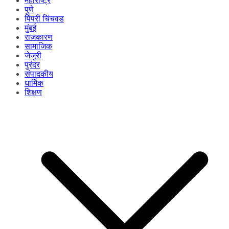
महाराष्ट्र
पुणे
पिंपरी चिंचवड
मुंबई
राजकारण
सामाजिक
जेजुरी
पुरंदर
संपादकीय
धार्मिक
शिक्षण