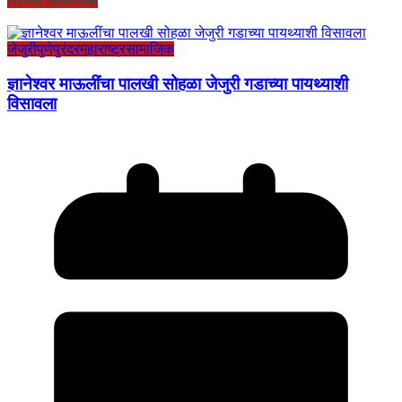
जेजुरी
पुणे
पुरंदर
महाराष्ट्र
सामाजिक
ज्ञानेश्वर माऊलींचा पालखी सोहळा जेजुरी गडाच्या पायथ्याशी
विसावला