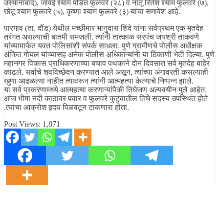
उस्मानाबाद), जावई श्याम पंडित फुलवरे (२८) व नातू रितेश श्याम फुलवरे (७),
छोटू श्याम फुलवरे (५), कृष्णा श्याम फुलवरे (३) यांचा समावेश आहे.
पारगाव (ता. दौंड) येथील मच्छीमार भानुदास शिंदे यांना सर्वप्रथम एक मृतदेह
तरंगत असल्याची बातमी समजली. त्यांनी तात्काळ सरपंच जयश्री ताकवणे
यांच्यामार्फत यवत पोलिसांशी संपर्क साधला. पुणे ग्रामीणचे पोलीस अधीक्षक
अंकित गोयल यांच्यासह अनेक पोलीस अधिकाऱ्यांनी या ठिकाणी भेटी दिल्या. पुणे
महानगर विकास प्राधिकरणाच्या बचाव पथकाने दोन दिवसांत सर्व मृतदेह बाहेर
काढले. सर्वांचे शवविच्छेदन करण्यात आले असून, त्यांच्या अंगावरती कसल्याही
खुणा आढळल्या नाहीत त्यावरून त्यांनी आत्महत्या केल्याचे निष्पन्न झाले.
या सर्व प्रकरणामध्ये आत्महत्या करणाऱ्यांपैकी तिघेजण अल्पवयीन मुले आहेत.
आज भीमा नदी काठावर पवार व फुलवरे कुटुंबातील तिघे सदस्य उपस्थित होते
.त्यांचा आक्रोश हृदय पिळवटून टाकणारा होता.
Post Views:
1,871