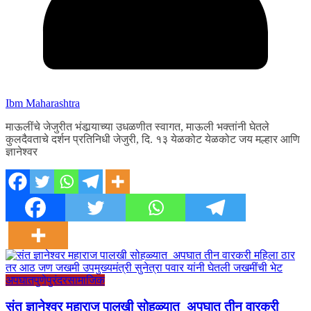
Ibm Maharashtra
माऊलींचे जेजुरीत भंडार्‍याच्या उधळणीत स्वागत, माऊली भक्तांनी घेतले
कुलदैवताचे दर्शन प्रतिनिधी जेजुरी, दि. १३ येळकोट येळकोट जय मल्हार आणि
ज्ञानेश्वर
अपघात
पुणे
पुरंदर
सामाजिक
संत ज्ञानेश्वर महाराज पालखी सोहळ्यात अपघात तीन वारकरी