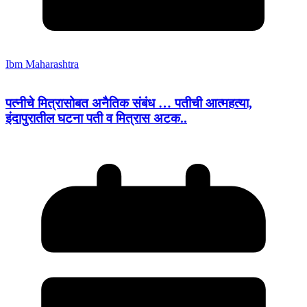
Ibm Maharashtra
पत्नीचे मित्रासोबत अनैतिक संबंध … पतीची आत्महत्या,
इंदापुरातील घटना पती व मित्रास अटक..