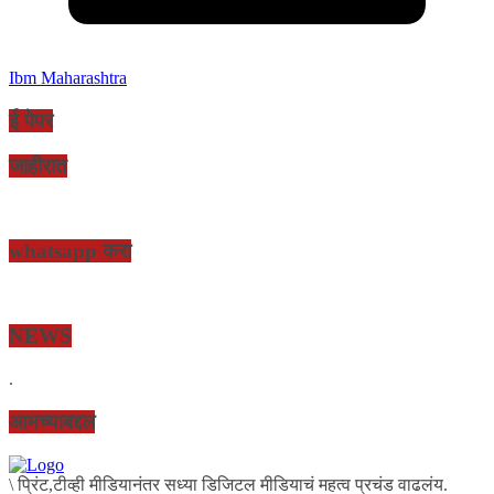
Ibm Maharashtra
ई पेपर
जाहीरात
whatsapp करा
NEWS
.
आमच्याबद्दल
\ प्रिंट,टीव्ही मीडियानंतर सध्या डिजिटल मीडियाचं महत्व प्रचंड वाढलंय.