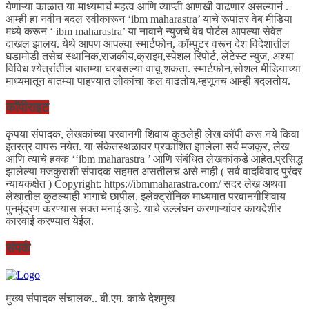
येणाऱ्या काळात या माध्यमाचं महत्व आणि व्याप्ती आणखी वाढणार असल्यानं .
आम्ही हा नवीन बदल स्वीकारून ‘ibm maharastra’ याचे रूपांतर वेब मीडिया
मध्ये करून ‘ ibm maharastra’ या नावाने न्युजचे वेब पोर्टल आपल्या सेवेत
दाखल झालय. येथे आपण आपल्या स्मार्टफोन, कॉम्पुटर वरून देश विदेशातील
घडामोडी तसेच स्थानिक,राजकीय,क्राइम,स्पेशल रिपोर्ट, लेटेस्ट न्युज, अश्या
विविध श्येत्रांतील बातम्या घरबसल्या वाचू शकता. स्मार्टफोन,सोशल मीडियाच्या
माध्यमातून बातम्या पाहण्यात लोकांचा कल वाढतोय,म्हणूनच आम्ही बदलतोय.
कॉपीराइट
कृपया संपादक, लेखकांच्या परवानगी शिवाय कुठलेही लेख कॉपी करू नये किवा
इतरत्र वापरू नयेत. या संकेतस्थळावर प्रकाशित झालेला सर्व मजकूर, लेख
आणि त्याचे हक्क ‘‘ibm maharastra ’ आणि संबंधित लेखकांकडे आहेत.प्रसिद्ध
झालेल्या मजकुराशी संपादक सहमत असतीलच असे नाही ( सर्व वादविवाद पुरंदर
न्यायकक्षेत ) Copyright: https://ibmmaharastra.com/ सदर लेख अथवा
लेखातील कुठल्याही भागाचे छापील, इलेक्ट्रॉनिक माध्यमात परवानगीशिवाय
पुनर्मुद्रण करण्यास सक्त मनाई आहे. याचे उल्लंघन करणाऱ्यांवर कायदेशीर
कारवाई करण्यात येईल.
संपर्क
मुख्य संपादक संचालक.. बी.एम. काळे देशमुख