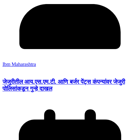
Ibm Maharashtra
जेजुरीतील आय.एस.एम.टी. आणि बर्जर पेंट्स कंपन्यांवर जेजुरी
पोलिसांकडून गुन्हे दाखल