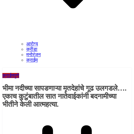
आरोग्य
क्रीडा
मनोरंजन
क्राईम
क्राईम
पुणे
भीमा नदीच्या सापडणाऱ्या मृतदेहांचे गूढ उलगडले….
एकाच कुटुंबातील सात नातेवाईकांनी बदनामीच्या
भीतीने केली आत्महत्या.