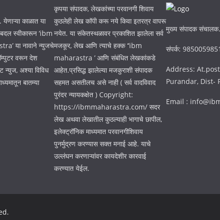
कृपया संपादक, लेखकांच्या परवानगी शिवाय
. येणाऱ्या काळात या
कुठलेही लेख कॉपी करू नये किवा इतरत्र वापरू
मुख्य संपादक संचालक.
न बदल स्वीकारून ‘ibm
नयेत. या संकेतस्थळावर प्रकाशित झालेला सर्व
a’ या नावाने न्युजचे
मजकूर, लेख आणि त्याचे हक्क ‘‘ibm
संपर्क: 98500598
म्पुटर वरून देश
maharastra ’ आणि संबंधित लेखकांकडे
Address: At.post
ट न्युज, अश्या विविध
आहेत.प्रसिद्ध झालेल्या मजकुराशी संपादक
Purandar, Dist-
ाध्यमातून बातम्या
सहमत असतीलच असे नाही ( सर्व वादविवाद
पुरंदर न्यायकक्षेत ) Copyright:
Email : info@i
https://ibmmaharastra.com/ सदर
लेख अथवा लेखातील कुठल्याही भागाचे छापील,
इलेक्ट्रॉनिक माध्यमात परवानगीशिवाय
पुनर्मुद्रण करण्यास सक्त मनाई आहे. याचे
उल्लंघन करणाऱ्यांवर कायदेशीर कारवाई
करण्यात येईल.
ed.