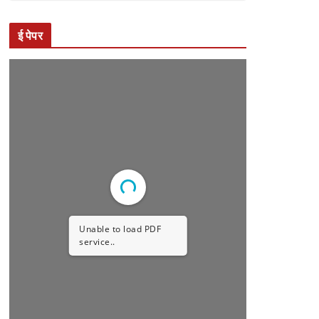
ई पेपर
Unable to load PDF
service..