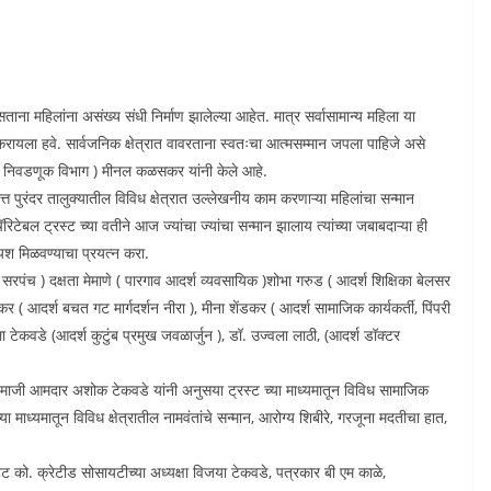
ा महिलांना असंख्य संधी निर्माण झालेल्या आहेत. मात्र सर्वासामान्य महिला या
म करायला हवे. सार्वजनिक क्षेत्रात वावरताना स्वतःचा आत्मसम्मान जपला पाहिजे असे
 ( निवडणूक विभाग ) मीनल कळसकर यांनी केले आहे.
्त पुरंदर तालुक्यातील विविध क्षेत्रात उल्लेखनीय काम करणाऱ्या महिलांचा सन्मान
ॅरिटेबल ट्रस्ट च्या वतीने आज ज्यांचा ज्यांचा सन्मान झालाय त्यांच्या जबाबदाऱ्या ही
यश मिळवण्याचा प्रयत्न करा.
सरपंच ) दक्षता मेमाणे ( पारगाव आदर्श व्यवसायिक )शोभा गरुड ( आदर्श शिक्षिका बेलसर
 ( आदर्श बचत गट मार्गदर्शन नीरा ), मीना शेंडकर ( आदर्श सामाजिक कार्यकर्ती, पिंपरी
ा टेकवडे (आदर्श कुटुंब प्रमुख जवळार्जुन ), डॉ. उज्वला लाठी, (आदर्श डॉक्टर
े माजी आमदार अशोक टेकवडे यांनी अनुसया ट्रस्ट च्या माध्यमातून विविध सामाजिक
ा माध्यमातून विविध क्षेत्रातील नामवंतांचे सन्मान, आरोग्य शिबीरे, गरजूना मदतीचा हात,
ेट को. क्रेटीड सोसायटीच्या अध्यक्षा विजया टेकवडे, पत्रकार बी एम काळे,