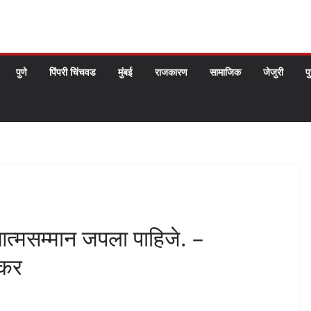
पुणे
पिंपरी चिंचवड
मुंबई
राजकारण
सामाजिक
जेजुरी
प
आत्मसम्मान जपला पाहिजे. –
सकर