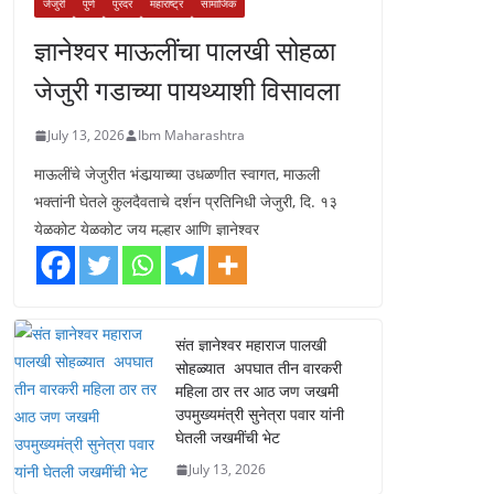
जेजुरी
पुणे
पुरंदर
महाराष्ट्र
सामाजिक
ज्ञानेश्वर माऊलींचा पालखी सोहळा
जेजुरी गडाच्या पायथ्याशी विसावला
July 13, 2026
Ibm Maharashtra
माऊलींचे जेजुरीत भंडार्‍याच्या उधळणीत स्वागत, माऊली
भक्तांनी घेतले कुलदैवताचे दर्शन प्रतिनिधी जेजुरी, दि. १३
येळकोट येळकोट जय मल्हार आणि ज्ञानेश्वर
संत ज्ञानेश्वर महाराज पालखी
सोहळ्यात अपघात तीन वारकरी
महिला ठार तर आठ जण जखमी
उपमुख्यमंत्री सुनेत्रा पवार यांनी
घेतली जखमींची भेट
July 13, 2026