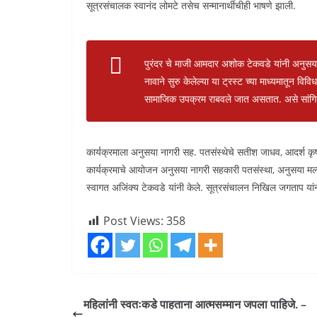
सूत्रसंचालक स्वानंद लोमटे तसेच सन्मानार्थीचीही भाषणे झाली.
पुरंदर चे माजी आमदार अशोक टेकवडे यांनी अनुसया
नावाने सुरु केलेल्या या ट्रस्ट च्या माध्यमातून विव
सामाजिक उपक्रम राबवले जात असतात. असे सांगि
कार्यक्रमाला अनुसया नागरी सह. पतसंस्थेचे सतीश जाधव, आदर्श कृषी
कार्यक्रमाचे आयोजन अनुसया नागरी सहकारी पतसंस्था, अनुसया मल्ट
स्वागत अजिंक्य टेकवडे यांनी केले. सूत्रसंचालन निखिल जगताप यां
Post Views:
358
महिलांनी स्वतःकडे पाहताना आत्मसम्मान जपला पाहिजे. –