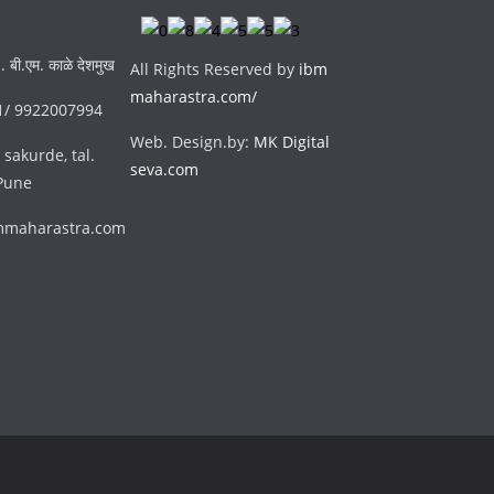
. बी.एम. काळे देशमुख
All Rights Reserved by
ibm
maharastra.com/
51/ 9922007994
Web. Design.by:
MK Digital
 sakurde, tal.
seva.com
 Pune
bmmaharastra.com