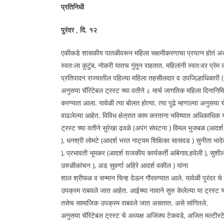
प्रतिनिधी
पुरंदर , दि. १२
एकीकडे शासकीय पातळीवरून महिला सक्षमीकरणाचा प्रयत्न होतं असतान
स्वतःला कुटुंब, नोकरी यातच गुंतून राहतात. महिलांनी स्वतःवर प्रे
प्रतिपादन राज्यातील पहिल्या महिला तहसीलदार व उपजिल्हाधिकारी
अनुसया चॅरिटेबल ट्रस्ट च्या वतीने ८ मार्च जागतिक महिला दिनानिमित
करण्यात आला. यावेळी त्या बोलत होत्या. त्या पुढे म्हणाल्या अनुसया च
वाढलेल्या आहेत. विविध क्षेत्रात काम करताना भविष्यात अधिकाधिक 
ट्रस्ट च्या वतीने सुरेखा ढवळे (अपंग संघटना ) विमल भुजबळ (आदर्श 
), धनश्री लोमटे (आदर्श भरत नाट्यम शिक्षिका सासवड ) सुनीता भादेकर
), प्रभावती भूमकर (आदर्श राजकीय कार्यकर्ती आंबेगाव,हवेली ), सुशील
उरुळीकांचन ), अड सुवर्णा अहिरे आदर्श वकील ) यांना
शाल श्रीफळ व सन्मान चिन्ह देऊन गौरवण्यात आले. यावेळी पुरंदर च
उपक्रम राबवले जात आहेत. आईच्या नावाने सुरु केलेल्या या ट्रस्ट च्य
तसेच सामाजिक उपक्रम राबवले जात असतात. असे सांगितले.
अनुसया चॅरिटेबल ट्रस्ट चे अध्यक्ष अजिंक्य टेकवडे, अजित मल्टीस्ट