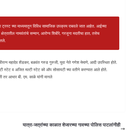
 ट्रस्ट च्या माध्यमातून विविध सामाजिक उपक्रम राबवले जात आहेत. आईच्या
िध क्षेत्रातील नामवंतांचे सन्मान, आरोग्य शिबीरे, गरजूना मदतीचा हात, तसेच
तले.
रत्न महादेव शेंडकर, बळवंत गरुड गुरुजी, युवा नेते गणेश मेमाणे, आदी उपस्थित होते.
ी स्टेट व अजित मल्टी स्टेट को ऑप सोसायटी च्या वतीने करण्यात आले होते.
नी तर आभार बी. एम. काळे यांनी मानले
यात्रा-जत्रांच्या काळात शेजारच्या गावच्या पोलिस पाटलांनीही