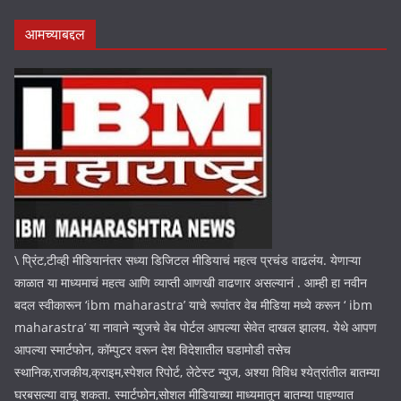
आमच्याबद्दल
\ प्रिंट,टीव्ही मीडियानंतर सध्या डिजिटल मीडियाचं महत्व प्रचंड वाढलंय. येणाऱ्या
काळात या माध्यमाचं महत्व आणि व्याप्ती आणखी वाढणार असल्यानं . आम्ही हा नवीन
बदल स्वीकारून ‘ibm maharastra’ याचे रूपांतर वेब मीडिया मध्ये करून ‘ ibm
maharastra’ या नावाने न्युजचे वेब पोर्टल आपल्या सेवेत दाखल झालय. येथे आपण
आपल्या स्मार्टफोन, कॉम्पुटर वरून देश विदेशातील घडामोडी तसेच
स्थानिक,राजकीय,क्राइम,स्पेशल रिपोर्ट, लेटेस्ट न्युज, अश्या विविध श्येत्रांतील बातम्या
घरबसल्या वाचू शकता. स्मार्टफोन,सोशल मीडियाच्या माध्यमातून बातम्या पाहण्यात