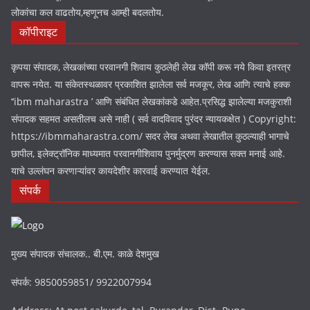
लोकांचा कल वाढतोय,म्हणूनच आम्ही बदलतोय.
कॉपीराइट
कृपया संपादक, लेखकांच्या परवानगी शिवाय कुठलेही लेख कॉपी करू नये किवा इतरत्र
वापरू नयेत. या संकेतस्थळावर प्रकाशित झालेला सर्व मजकूर, लेख आणि त्याचे हक्क
‘‘ibm maharastra ’ आणि संबंधित लेखकांकडे आहेत.प्रसिद्ध झालेल्या मजकुराशी
संपादक सहमत असतीलच असे नाही ( सर्व वादविवाद पुरंदर न्यायकक्षेत ) Copyright:
https://ibmmaharastra.com/ सदर लेख अथवा लेखातील कुठल्याही भागाचे
छापील, इलेक्ट्रॉनिक माध्यमात परवानगीशिवाय पुनर्मुद्रण करण्यास सक्त मनाई आहे.
याचे उल्लंघन करणाऱ्यांवर कायदेशीर कारवाई करण्यात येईल.
संपर्क
मुख्य संपादक संचालक.. बी.एम. काळे देशमुख
संपर्क: 9850059851/ 9922007994