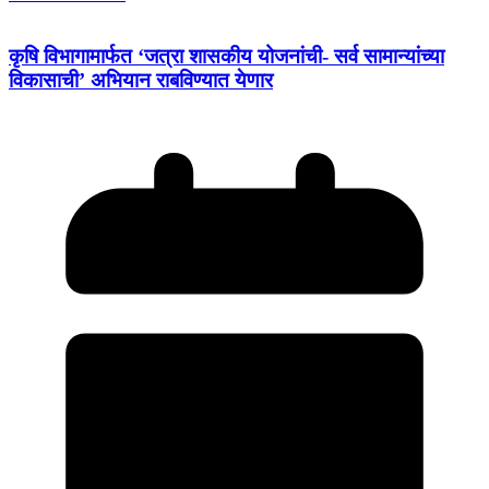
कृषि विभागामार्फत ‘जत्रा शासकीय योजनांची- सर्व सामान्यांच्या
विकासाची’ अभियान राबविण्यात येणार