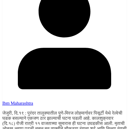
Ibm Maharashtra
जेजुरी, दि.१९ : पुरंदर तालुक्यातील पुणे-मिरज लोहमार्गावर पिसूर्टी येथे रेल्वेची
घडक बसल्याने एकजण ठार झाल्याची घटना घडली आहे. कालशुक्रवार
(दि.१८) रोजी रात्री ११ वाजताच्या सुमारास ही घटना उघडकीस आली. मृताची
ओळख अद्याप पटली नसून मृत व्यक्तीने चौकड्या रंगाचा शर्ट आणि निळ्या रंगाची