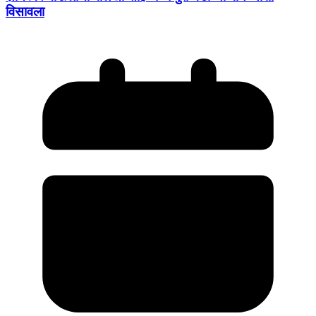
विसावला