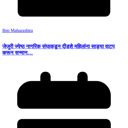
Ibm Maharashtra
जेजुरी ज्येष्ठ नागरिक संघाकडून दीडशे महिलांना साड्या वाटप
करून सन्मान…