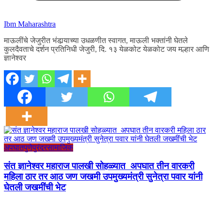
Ibm Maharashtra
माऊलींचे जेजुरीत भंडार्‍याच्या उधळणीत स्वागत, माऊली भक्तांनी घेतले
कुलदैवताचे दर्शन प्रतिनिधी जेजुरी, दि. १३ येळकोट येळकोट जय मल्हार आणि
ज्ञानेश्वर
अपघात
पुणे
पुरंदर
सामाजिक
संत ज्ञानेश्वर महाराज पालखी सोहळ्यात अपघात तीन वारकरी
महिला ठार तर आठ जण जखमी उपमुख्यमंत्री सुनेत्रा पवार यांनी
घेतली जखमींची भेट