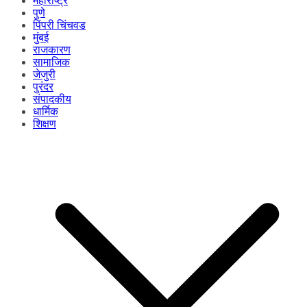
महाराष्ट्र
पुणे
पिंपरी चिंचवड
मुंबई
राजकारण
सामाजिक
जेजुरी
पुरंदर
संपादकीय
धार्मिक
शिक्षण