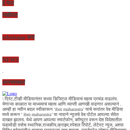
ई पेपर
जाहीरात
whatsapp करा
NEWS
.
आमच्याबद्दल
\ प्रिंट,टीव्ही मीडियानंतर सध्या डिजिटल मीडियाचं महत्व प्रचंड वाढलंय.
येणाऱ्या काळात या माध्यमाचं महत्व आणि व्याप्ती आणखी वाढणार असल्यानं .
आम्ही हा नवीन बदल स्वीकारून ‘ibm maharastra’ याचे रूपांतर वेब मीडिया
मध्ये करून ‘ ibm maharastra’ या नावाने न्युजचे वेब पोर्टल आपल्या सेवेत
दाखल झालय. येथे आपण आपल्या स्मार्टफोन, कॉम्पुटर वरून देश विदेशातील
घडामोडी तसेच स्थानिक,राजकीय,क्राइम,स्पेशल रिपोर्ट, लेटेस्ट न्युज, अश्या