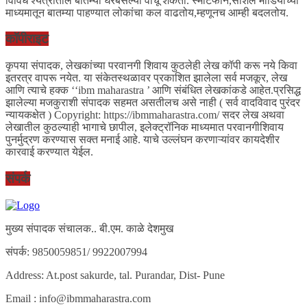
विविध श्येत्रांतील बातम्या घरबसल्या वाचू शकता. स्मार्टफोन,सोशल मीडियाच्या
माध्यमातून बातम्या पाहण्यात लोकांचा कल वाढतोय,म्हणूनच आम्ही बदलतोय.
कॉपीराइट
कृपया संपादक, लेखकांच्या परवानगी शिवाय कुठलेही लेख कॉपी करू नये किवा
इतरत्र वापरू नयेत. या संकेतस्थळावर प्रकाशित झालेला सर्व मजकूर, लेख
आणि त्याचे हक्क ‘‘ibm maharastra ’ आणि संबंधित लेखकांकडे आहेत.प्रसिद्ध
झालेल्या मजकुराशी संपादक सहमत असतीलच असे नाही ( सर्व वादविवाद पुरंदर
न्यायकक्षेत ) Copyright: https://ibmmaharastra.com/ सदर लेख अथवा
लेखातील कुठल्याही भागाचे छापील, इलेक्ट्रॉनिक माध्यमात परवानगीशिवाय
पुनर्मुद्रण करण्यास सक्त मनाई आहे. याचे उल्लंघन करणाऱ्यांवर कायदेशीर
कारवाई करण्यात येईल.
संपर्क
मुख्य संपादक संचालक.. बी.एम. काळे देशमुख
संपर्क: 9850059851/ 9922007994
Address: At.post sakurde, tal. Purandar, Dist- Pune
Email : info@ibmmaharastra.com