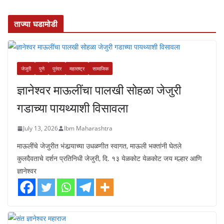
ताज्या घडामोडी
जेजुरी
पुणे
पुरंदर
महाराष्ट्र
सामाजिक
ज्ञानेश्वर माऊलींचा पालखी सोहळा जेजुरी
गडाच्या पायथ्याशी विसावला
July 13, 2026
Ibm Maharashtra
माऊलींचे जेजुरीत भंडार्‍याच्या उधळणीत स्वागत, माऊली भक्तांनी घेतले
कुलदैवताचे दर्शन प्रतिनिधी जेजुरी, दि. १३ येळकोट येळकोट जय मल्हार आणि
ज्ञानेश्वर