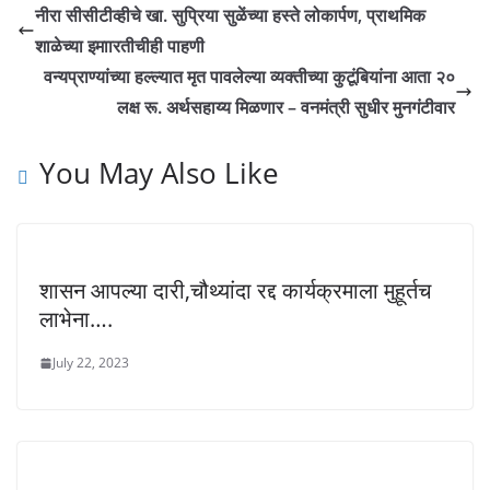
नीरा सीसीटीव्हीचे खा. सुप्रिया सुळेंच्या हस्ते लोकार्पण, प्राथमिक
शाळेच्या इमाारतीचीही पाहणी
वन्‍यप्राण्‍यांच्‍या हल्‍ल्‍यात मृत पावलेल्‍या व्‍यक्‍तीच्‍या कुटूंबियांना आता २०
लक्ष रू. अर्थसहाय्य मिळणार – वनमंत्री सुधीर मुनगंटीवार
You May Also Like
शासन आपल्या दारी,चौथ्यांदा रद्द कार्यक्रमाला मुहूर्तच
लाभेना….
July 22, 2023