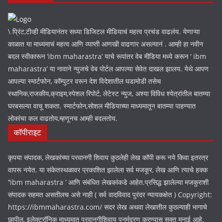
\ प्रिंट,टीव्ही मीडियानंतर सध्या डिजिटल मीडियाचं महत्व प्रचंड वाढलंय. येणाऱ्या
काळात या माध्यमाचं महत्व आणि व्याप्ती आणखी वाढणार असल्यानं . आम्ही हा नवीन
बदल स्वीकारून ‘ibm maharastra’ याचे रूपांतर वेब मीडिया मध्ये करून ‘ ibm
maharastra’ या नावाने न्युजचे वेब पोर्टल आपल्या सेवेत दाखल झालय. येथे आपण
आपल्या स्मार्टफोन, कॉम्पुटर वरून देश विदेशातील घडामोडी तसेच
स्थानिक,राजकीय,क्राइम,स्पेशल रिपोर्ट, लेटेस्ट न्युज, अश्या विविध श्येत्रांतील बातम्या
घरबसल्या वाचू शकता. स्मार्टफोन,सोशल मीडियाच्या माध्यमातून बातम्या पाहण्यात
लोकांचा कल वाढतोय,म्हणूनच आम्ही बदलतोय.
कॉपीराइट
कृपया संपादक, लेखकांच्या परवानगी शिवाय कुठलेही लेख कॉपी करू नये किवा इतरत्र
वापरू नयेत. या संकेतस्थळावर प्रकाशित झालेला सर्व मजकूर, लेख आणि त्याचे हक्क
‘‘ibm maharastra ’ आणि संबंधित लेखकांकडे आहेत.प्रसिद्ध झालेल्या मजकुराशी
संपादक सहमत असतीलच असे नाही ( सर्व वादविवाद पुरंदर न्यायकक्षेत ) Copyright:
https://ibmmaharastra.com/ सदर लेख अथवा लेखातील कुठल्याही भागाचे
छापील, इलेक्ट्रॉनिक माध्यमात परवानगीशिवाय पुनर्मुद्रण करण्यास सक्त मनाई आहे.