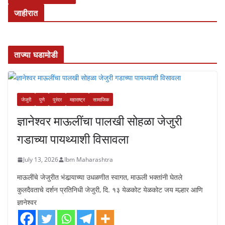
जाहीरात
ताज्या घडामोडी
जेजुरी
पुणे
पुरंदर
महाराष्ट्र
सामाजिक
ज्ञानेश्वर माऊलींचा पालखी सोहळा जेजुरी
गडाच्या पायथ्याशी विसावला
July 13, 2026
Ibm Maharashtra
माऊलींचे जेजुरीत भंडार्‍याच्या उधळणीत स्वागत, माऊली भक्तांनी घेतले
कुलदैवताचे दर्शन प्रतिनिधी जेजुरी, दि. १३ येळकोट येळकोट जय मल्हार आणि
ज्ञानेश्वर