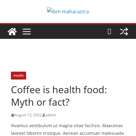
Skip
to
content
संपादकीय
Coffee is health food:
Myth or fact?
August 12, 2022
admin
Vivamus vestibulum ut magna vitae facilisis. Maecenas
laoreet lobortis tristique. Aenean accumsan malesuada