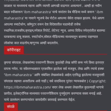
काळात या माध्यमाचं महत्व आणि व्याप्ती आणखी वाढणार असल्यानं . आम्ही हा नवीन
बदल स्वीकारून ‘ibm maharastra’ याचे रूपांतर वेब मीडिया मध्ये करून ‘ ibm
maharastra’ या नावाने न्युजचे वेब पोर्टल आपल्या सेवेत दाखल झालय. येथे आपण
आपल्या स्मार्टफोन, कॉम्पुटर वरून देश विदेशातील घडामोडी तसेच
स्थानिक,राजकीय,क्राइम,स्पेशल रिपोर्ट, लेटेस्ट न्युज, अश्या विविध श्येत्रांतील बातम्या
घरबसल्या वाचू शकता. स्मार्टफोन,सोशल मीडियाच्या माध्यमातून बातम्या पाहण्यात
लोकांचा कल वाढतोय,म्हणूनच आम्ही बदलतोय.
कॉपीराइट
कृपया संपादक, लेखकांच्या परवानगी शिवाय कुठलेही लेख कॉपी करू नये किवा इतरत्र
वापरू नयेत. या संकेतस्थळावर प्रकाशित झालेला सर्व मजकूर, लेख आणि त्याचे हक्क
‘‘ibm maharastra ’ आणि संबंधित लेखकांकडे आहेत.प्रसिद्ध झालेल्या मजकुराशी
संपादक सहमत असतीलच असे नाही ( सर्व वादविवाद पुरंदर न्यायकक्षेत ) Copyright:
https://ibmmaharastra.com/ सदर लेख अथवा लेखातील कुठल्याही भागाचे
छापील, इलेक्ट्रॉनिक माध्यमात परवानगीशिवाय पुनर्मुद्रण करण्यास सक्त मनाई आहे.
याचे उल्लंघन करणाऱ्यांवर कायदेशीर कारवाई करण्यात येईल.
संपर्क