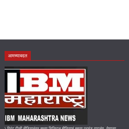
आमच्याबद्दल
\ प्रिंट,टीव्ही मीडियानंतर सध्या डिजिटल मीडियाचं महत्व प्रचंड वाढलंय. येणाऱ्या