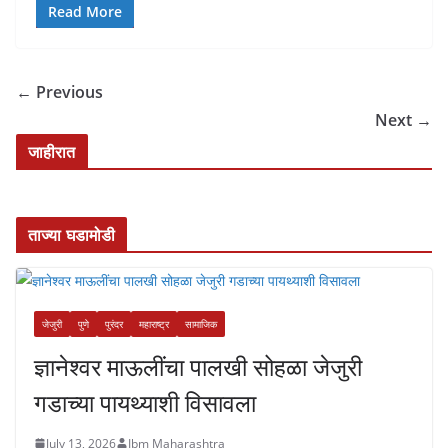
Read More
← Previous
Next →
जाहीरात
ताज्या घडामोडी
जेजुरी
पुणे
पुरंदर
महाराष्ट्र
सामाजिक
ज्ञानेश्वर माऊलींचा पालखी सोहळा जेजुरी
गडाच्या पायथ्याशी विसावला
July 13, 2026
Ibm Maharashtra