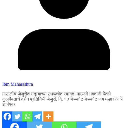
Ibm Maharashtra
माऊलींचे जेजुरीत भंडार्‍याच्या उधळणीत स्वागत, माऊली भक्तांनी घेतले
कुलदैवताचे दर्शन प्रतिनिधी जेजुरी, दि. १३ येळकोट येळकोट जय मल्हार आणि
ज्ञानेश्वर