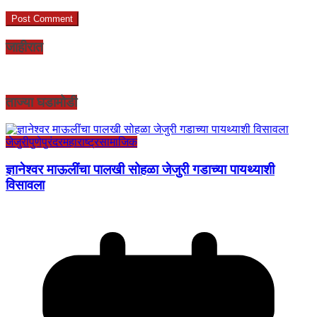
जाहीरात
ताज्या घडामोडी
जेजुरी
पुणे
पुरंदर
महाराष्ट्र
सामाजिक
ज्ञानेश्वर माऊलींचा पालखी सोहळा जेजुरी गडाच्या पायथ्याशी
विसावला