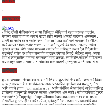
NEWS
.
आमच्याबद्दल
\ प्रिंट,टीव्ही मीडियानंतर सध्या डिजिटल मीडियाचं महत्व प्रचंड वाढलंय.
येणाऱ्या काळात या माध्यमाचं महत्व आणि व्याप्ती आणखी वाढणार असल्यानं .
आम्ही हा नवीन बदल स्वीकारून ‘ibm maharastra’ याचे रूपांतर वेब मीडिया
मध्ये करून ‘ ibm maharastra’ या नावाने न्युजचे वेब पोर्टल आपल्या सेवेत
दाखल झालय. येथे आपण आपल्या स्मार्टफोन, कॉम्पुटर वरून देश विदेशातील
घडामोडी तसेच स्थानिक,राजकीय,क्राइम,स्पेशल रिपोर्ट, लेटेस्ट न्युज, अश्या
विविध श्येत्रांतील बातम्या घरबसल्या वाचू शकता. स्मार्टफोन,सोशल मीडियाच्या
माध्यमातून बातम्या पाहण्यात लोकांचा कल वाढतोय,म्हणूनच आम्ही बदलतोय.
कॉपीराइट
कृपया संपादक, लेखकांच्या परवानगी शिवाय कुठलेही लेख कॉपी करू नये किवा
इतरत्र वापरू नयेत. या संकेतस्थळावर प्रकाशित झालेला सर्व मजकूर, लेख
आणि त्याचे हक्क ‘‘ibm maharastra ’ आणि संबंधित लेखकांकडे आहेत.प्रसिद्ध
झालेल्या मजकुराशी संपादक सहमत असतीलच असे नाही ( सर्व वादविवाद पुरंदर
न्यायकक्षेत ) Copyright: https://ibmmaharastra.com/ सदर लेख अथवा
लेखातील कुठल्याही भागाचे छापील, इलेक्ट्रॉनिक माध्यमात परवानगीशिवाय