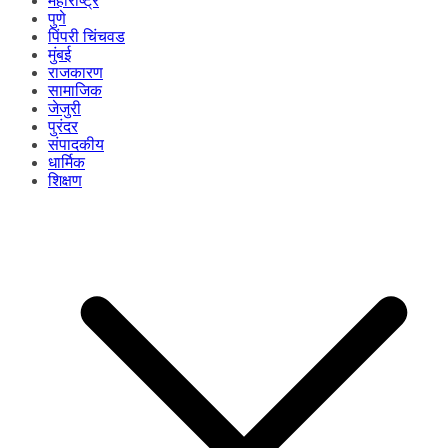
महाराष्ट्र
पुणे
पिंपरी चिंचवड
मुंबई
राजकारण
सामाजिक
जेजुरी
पुरंदर
संपादकीय
धार्मिक
शिक्षण