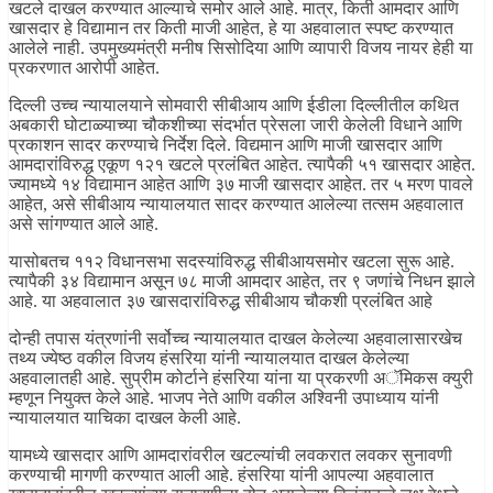
खटले दाखल करण्यात आल्याचे समोर आले आहे. मात्र, किती आमदार आणि
खासदार हे विद्यामान तर किती माजी आहेत, हे या अहवालात स्पष्ट करण्यात
आलेले नाही. उपमुख्यमंत्री मनीष सिसोदिया आणि व्यापारी विजय नायर हेही या
प्रकरणात आरोपी आहेत.
दिल्ली उच्च न्यायालयाने सोमवारी सीबीआय आणि ईडीला दिल्लीतील कथित
अबकारी घोटाळ्याच्या चौकशीच्या संदर्भात प्रेसला जारी केलेली विधाने आणि
प्रकाशन सादर करण्याचे निर्देश दिले. विद्यमान आणि माजी खासदार आणि
आमदारांविरुद्ध एकूण १२१ खटले प्रलंबित आहेत. त्यापैकी ५१ खासदार आहेत.
ज्यामध्ये १४ विद्यामान आहेत आणि ३७ माजी खासदार आहेत. तर ५ मरण पावले
आहेत, असे सीबीआय न्यायालयात सादर करण्यात आलेल्या तत्सम अहवालात
असे सांगण्यात आले आहे.
यासोबतच ११२ विधानसभा सदस्यांविरुद्ध सीबीआयसमोर खटला सुरू आहे.
त्यापैकी ३४ विद्यामान असून ७८ माजी आमदार आहेत, तर ९ जणांचे निधन झाले
आहे. या अहवालात ३७ खासदारांविरुद्ध सीबीआय चौकशी प्रलंबित आहे
दोन्ही तपास यंत्रणांनी सर्वोच्च न्यायालयात दाखल केलेल्या अहवालासारखेच
तथ्य ज्येष्ठ वकील विजय हंसरिया यांनी न्यायालयात दाखल केलेल्या
अहवालातही आहे. सुप्रीम कोर्टाने हंसरिया यांना या प्रकरणी अॅमिकस क्युरी
म्हणून नियुक्त केले आहे. भाजप नेते आणि वकील अश्विनी उपाध्याय यांनी
न्यायालयात याचिका दाखल केली आहे.
यामध्ये खासदार आणि आमदारांवरील खटल्यांची लवकरात लवकर सुनावणी
करण्याची मागणी करण्यात आली आहे. हंसरिया यांनी आपल्या अहवालात