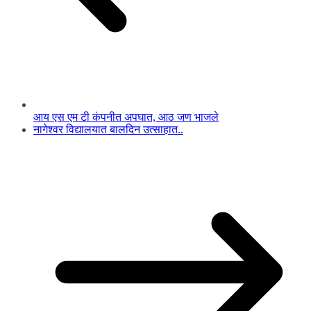
आय एस एम टी कंपनीत अपघात, आठ जण भाजले
नागेश्वर विद्यालयात बालदिन उत्साहात..