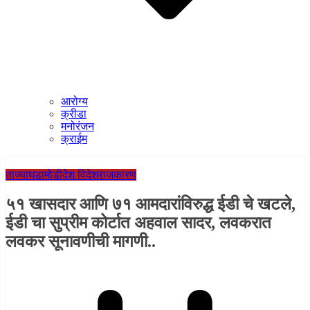
आरोग्य
क्रीडा
मनोरंजन
क्राईम
ताज्याघडामोडी
देश विदेश
राजकारण
५१ खासदार आणि ७१ आमदारांविरुद्ध ईडी चे खटले,
ईडी चा सुप्रीम कोर्टात अहवाल सादर, लवकरात
लवकर सूनावणीची मागणी..