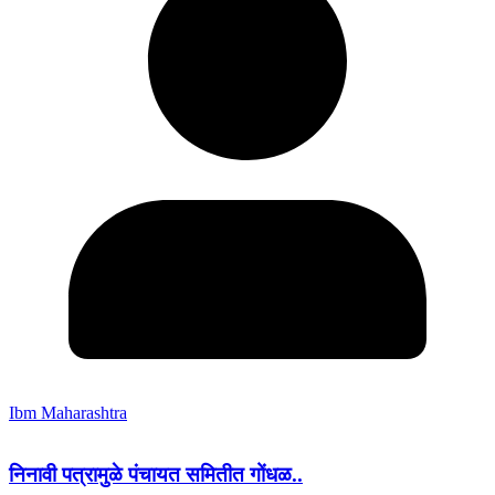
Ibm Maharashtra
निनावी पत्रामुळे पंचायत समितीत गोंधळ..