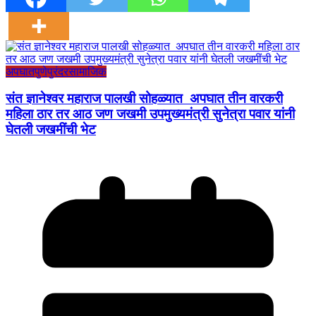
अपघात
पुणे
पुरंदर
सामाजिक
संत ज्ञानेश्वर महाराज पालखी सोहळ्यात अपघात तीन वारकरी
महिला ठार तर आठ जण जखमी उपमुख्यमंत्री सुनेत्रा पवार यांनी
घेतली जखमींची भेट