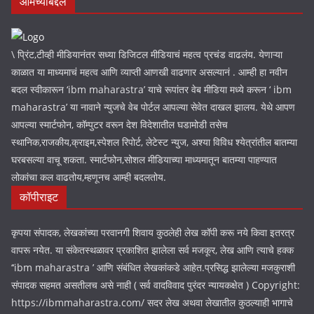
आमच्याबद्दल
\ प्रिंट,टीव्ही मीडियानंतर सध्या डिजिटल मीडियाचं महत्व प्रचंड वाढलंय. येणाऱ्या
काळात या माध्यमाचं महत्व आणि व्याप्ती आणखी वाढणार असल्यानं . आम्ही हा नवीन
बदल स्वीकारून ‘ibm maharastra’ याचे रूपांतर वेब मीडिया मध्ये करून ‘ ibm
maharastra’ या नावाने न्युजचे वेब पोर्टल आपल्या सेवेत दाखल झालय. येथे आपण
आपल्या स्मार्टफोन, कॉम्पुटर वरून देश विदेशातील घडामोडी तसेच
स्थानिक,राजकीय,क्राइम,स्पेशल रिपोर्ट, लेटेस्ट न्युज, अश्या विविध श्येत्रांतील बातम्या
घरबसल्या वाचू शकता. स्मार्टफोन,सोशल मीडियाच्या माध्यमातून बातम्या पाहण्यात
लोकांचा कल वाढतोय,म्हणूनच आम्ही बदलतोय.
कॉपीराइट
कृपया संपादक, लेखकांच्या परवानगी शिवाय कुठलेही लेख कॉपी करू नये किवा इतरत्र
वापरू नयेत. या संकेतस्थळावर प्रकाशित झालेला सर्व मजकूर, लेख आणि त्याचे हक्क
‘‘ibm maharastra ’ आणि संबंधित लेखकांकडे आहेत.प्रसिद्ध झालेल्या मजकुराशी
संपादक सहमत असतीलच असे नाही ( सर्व वादविवाद पुरंदर न्यायकक्षेत ) Copyright:
https://ibmmaharastra.com/ सदर लेख अथवा लेखातील कुठल्याही भागाचे