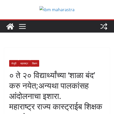
Skip
to
content
जेजुरी
महाराष्ट्र
शिक्षण
० ते २० विद्यार्थ्यांच्या ‘शाळा बंद’
करु नयेत;अन्यथा पालकांसह
आंदोलनाचा इशारा.
महाराष्ट्र राज्य कास्ट्राईब शिक्षक