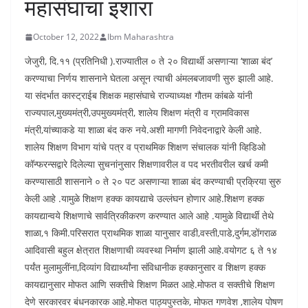
महासंघाचा इशारा
October 12, 2022
Ibm Maharashtra
जेजुरी, दि.११ (प्रतिनिधी ).राज्यातील ० ते २० विद्यार्थी असणाऱ्या ‘शाळा बंद’
करण्याचा निर्णय शासनाने घेतला असून त्याची अंमलबजावणी सुरु झाली आहे.
या संदर्भात कास्ट्राईब शिक्षक महासंघाचे राज्याध्यक्ष गौतम कांबळे यांनी
राज्यपाल,मुख्यमंत्री,उपमुख्यमंत्री, शालेय शिक्षण मंत्री व ग्रामविकास
मंत्री,यांच्याकडे या शाळा बंद करु नये.अशी मागणी निवेदनाद्वारे केली आहे.
शालेय शिक्षण विभाग यांचे पत्र व प्राथमिक शिक्षण संचालक यांनी व्हिडिओ
कॉन्फरन्सद्वारे दिलेल्या सुचनांनुसार शिक्षणावरील व पद भरतीवरील खर्च कमी
करण्यासाठी शासनाने ० ते २० पट असणाऱ्या शाळा बंद करण्याची प्रक्रिया सुरु
केली आहे .यामुळे शिक्षण हक्क कायद्याचे उल्लंघन होणार आहे.शिक्षण हक्क
कायद्यान्वये शिक्षणाचे सार्वत्रिकीकरण करण्यात आले आहे .यामुळे विद्यार्थी तेथे
शाळा,१ कि‌मी.परिसरात प्राथमिक शाळा यानुसार वाडी,वस्ती,पाडे,दुर्गम,डोंगराळ
आदिवासी बहुल क्षेत्रात शिक्षणाची व्यवस्था निर्माण झाली आहे.वयोगट ६ ते १४
पर्यंत मुलामुलींना,दिव्यांग विद्यार्थ्यांना संविधानीक हक्कानुसार व शिक्षण हक्क
कायद्यानुसार मोफत आणि सक्तीचे शिक्षण मिळत आहे.मोफत व सक्तीचे शिक्षण
देणे सरकारवर बंधनकारक आहे.मोफत पाठ्यपुस्तके, मोफत गणवेश ,शालेय पोषण