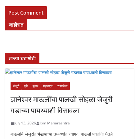
जाहीरात
ताज्या घडामोडी
जेजुरी
पुणे
पुरंदर
महाराष्ट्र
सामाजिक
ज्ञानेश्वर माऊलींचा पालखी सोहळा जेजुरी
गडाच्या पायथ्याशी विसावला
July 13, 2026
Ibm Maharashtra
माऊलींचे जेजुरीत भंडार्‍याच्या उधळणीत स्वागत, माऊली भक्तांनी घेतले