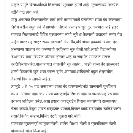
आहार यामुळे विद्यार्थ्यांमध्ये शिक्षणाची सुरुवात झाली आहे. गुणवत्तेमध्ये कित्येक
पटीने वाढ होत आहे.
परंतु अचानक शिक्षणावरील खर्च कमी करण्यासाठी घेतलेल्या शाळा बंद करण्याचा
निर्णय वरील नमूद सर्व विद्यार्थ्यांना शिक्षण प्रवाहापासून दूर करणारा आहे.इतर
राज्यात शिक्षणासाठी विविध प्रकारच्या सोयी सुविधा केल्याची उदाहरणे समोर येत
आहेत मात्र महाराष्ट्र राज्य शासनाने गोरगरीब,वंचितांच्या हक्काचे शिक्षण देत
असणाऱ्या शाळाच बंद करण्याची प्रक्रिया सुरु केली आहे.लाखो विद्यार्थ्यांच्या
शिक्षणावर याचा विपरीत परिणाम होणार आहे.या संदर्भात समाजात संतप्त
प्रतिक्रियाआहेत.पालकवर्गात नाराजीचे सूर आहेत . ‘माझी शाळा बंद झाल्यावर
आम्ही शिकायचे कुठे असा प्रश्न दुर्गम ,डोंगराळ,आदिवासी बहुल क्षेत्रातील
विद्यार्थी विचारु लागले आहेत.
त्यामुळे ० ते २० पट असणाऱ्या शाळा बंद करण्यासंदर्भात शासनानी पुनर्विचार
करावा अन्यथा महाराष्ट्र राज्य कास्ट्राईब शिक्षक महासंघ पालकांसह रस्त्यावर
उतरून आंदोलन करेल.असा इशारा कास्ट्राईब शिक्षक महासंघाचे राज्याध्यक्ष
गौतम कांबळे,विठ्ठल सावंत,चंद्रकांत सलवदे,दिगंबर काळे,दादासाहेब डाळिंबे,संतोष
ससाने,विनोद चव्हाण,मिलिंद देटगे, सुहास मोरे यांनी
राज्यपाल,मुख्यमंत्री,उपमुख्यमंत्री, शालेय शिक्षण मंत्री व ग्रामविकास मंत्री
यांच्याकडे यांना दिला आहे.