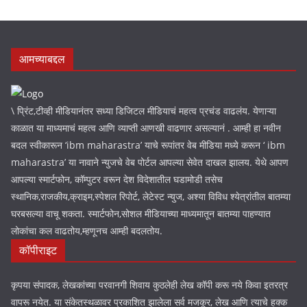
आमच्याबद्दल
\ प्रिंट,टीव्ही मीडियानंतर सध्या डिजिटल मीडियाचं महत्व प्रचंड वाढलंय. येणाऱ्या
काळात या माध्यमाचं महत्व आणि व्याप्ती आणखी वाढणार असल्यानं . आम्ही हा नवीन
बदल स्वीकारून ‘ibm maharastra’ याचे रूपांतर वेब मीडिया मध्ये करून ‘ ibm
maharastra’ या नावाने न्युजचे वेब पोर्टल आपल्या सेवेत दाखल झालय. येथे आपण
आपल्या स्मार्टफोन, कॉम्पुटर वरून देश विदेशातील घडामोडी तसेच
स्थानिक,राजकीय,क्राइम,स्पेशल रिपोर्ट, लेटेस्ट न्युज, अश्या विविध श्येत्रांतील बातम्या
घरबसल्या वाचू शकता. स्मार्टफोन,सोशल मीडियाच्या माध्यमातून बातम्या पाहण्यात
लोकांचा कल वाढतोय,म्हणूनच आम्ही बदलतोय.
कॉपीराइट
कृपया संपादक, लेखकांच्या परवानगी शिवाय कुठलेही लेख कॉपी करू नये किवा इतरत्र
वापरू नयेत. या संकेतस्थळावर प्रकाशित झालेला सर्व मजकूर, लेख आणि त्याचे हक्क