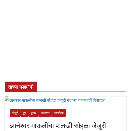
ताज्या घडामोडी
जेजुरी
पुणे
पुरंदर
महाराष्ट्र
सामाजिक
ज्ञानेश्वर माऊलींचा पालखी सोहळा जेजुरी