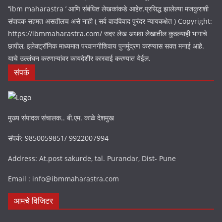
‘‘ibm maharastra ’ आणि संबंधित लेखकांकडे आहेत.प्रसिद्ध झालेल्या मजकुराशी
संपादक सहमत असतीलच असे नाही ( सर्व वादविवाद पुरंदर न्यायकक्षेत ) Copyright:
https://ibmmaharastra.com/ सदर लेख अथवा लेखातील कुठल्याही भागाचे
छापील, इलेक्ट्रॉनिक माध्यमात परवानगीशिवाय पुनर्मुद्रण करण्यास सक्त मनाई आहे.
याचे उल्लंघन करणाऱ्यांवर कायदेशीर कारवाई करण्यात येईल.
संपर्क
मुख्य संपादक संचालक.. बी.एम. काळे देशमुख
संपर्क: 9850059851/ 9922007994
Address: At.post sakurde, tal. Purandar, Dist- Pune
Email : info@ibmmaharastra.com
आमचे विजिटर