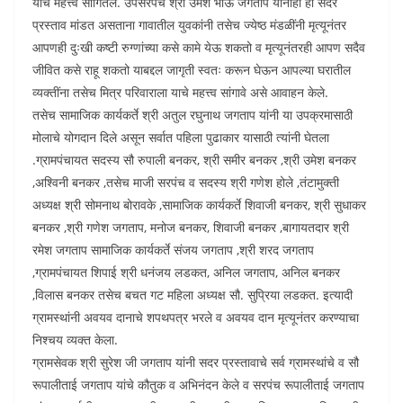
याचे महत्त्व सांगितले. उपसरपंच श्री उमेश भाऊ जगताप यांनीही हा सदर
प्रस्ताव मांडत असताना गावातील युवकांनी तसेच ज्येष्ठ मंडळींनी मृत्यूनंतर
आपणही दुःखी कष्टी रुग्णांच्या कसे कामे येऊ शकतो व मृत्यूनंतरही आपण सदैव
जीवित कसे राहू शकतो याबद्दल जागृती स्वतः करून घेऊन आपल्या घरातील
व्यक्तींना तसेच मित्र परिवाराला याचे महत्त्व सांगावे असे आवाहन केले.
तसेच सामाजिक कार्यकर्ते श्री अतुल रघुनाथ जगताप यांनी या उपक्रमासाठी
मोलाचे योगदान दिले असून सर्वात पहिला पुढाकार यासाठी त्यांनी घेतला
.ग्रामपंचायत सदस्य सौ रुपाली बनकर, श्री समीर बनकर ,श्री उमेश बनकर
,अश्विनी बनकर ,तसेच माजी सरपंच व सदस्य श्री गणेश होले ,तंटामुक्ती
अध्यक्ष श्री सोमनाथ बोरावके ,सामाजिक कार्यकर्ते शिवाजी बनकर, श्री सुधाकर
बनकर ,श्री गणेश जगताप, मनोज बनकर, शिवाजी बनकर ,बागायतदार श्री
रमेश जगताप सामाजिक कार्यकर्ते संजय जगताप ,श्री शरद जगताप
,ग्रामपंचायत शिपाई श्री धनंजय लडकत, अनिल जगताप, अनिल बनकर
,विलास बनकर तसेच बचत गट महिला अध्यक्ष सौ. सुप्रिया लडकत. इत्यादी
ग्रामस्थांनी अवयव दानाचे शपथपत्र भरले व अवयव दान मृत्यूनंतर करण्याचा
निश्चय व्यक्त केला.
ग्रामसेवक श्री सुरेश जी जगताप यांनी सदर प्रस्तावाचे सर्व ग्रामस्थांचे व सौ
रूपालीताई जगताप यांचे कौतुक व अभिनंदन केले व सरपंच रूपालीताई जगताप