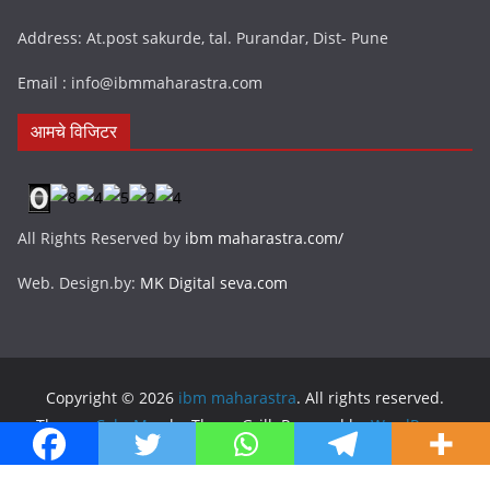
Address: At.post sakurde, tal. Purandar, Dist- Pune
Email : info@ibmmaharastra.com
आमचे विजिटर
All Rights Reserved by
ibm maharastra.com/
Web. Design.by:
MK Digital seva.com
Copyright © 2026
ibm maharastra
. All rights reserved.
Theme:
ColorMag
by ThemeGrill. Powered by
WordPress
.