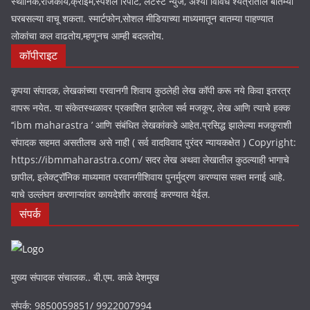
स्थानिक,राजकीय,क्राइम,स्पेशल रिपोर्ट, लेटेस्ट न्युज, अश्या विविध श्येत्रांतील बातम्या
घरबसल्या वाचू शकता. स्मार्टफोन,सोशल मीडियाच्या माध्यमातून बातम्या पाहण्यात
लोकांचा कल वाढतोय,म्हणूनच आम्ही बदलतोय.
कॉपीराइट
कृपया संपादक, लेखकांच्या परवानगी शिवाय कुठलेही लेख कॉपी करू नये किवा इतरत्र
वापरू नयेत. या संकेतस्थळावर प्रकाशित झालेला सर्व मजकूर, लेख आणि त्याचे हक्क
‘‘ibm maharastra ’ आणि संबंधित लेखकांकडे आहेत.प्रसिद्ध झालेल्या मजकुराशी
संपादक सहमत असतीलच असे नाही ( सर्व वादविवाद पुरंदर न्यायकक्षेत ) Copyright:
https://ibmmaharastra.com/ सदर लेख अथवा लेखातील कुठल्याही भागाचे
छापील, इलेक्ट्रॉनिक माध्यमात परवानगीशिवाय पुनर्मुद्रण करण्यास सक्त मनाई आहे.
याचे उल्लंघन करणाऱ्यांवर कायदेशीर कारवाई करण्यात येईल.
संपर्क
मुख्य संपादक संचालक.. बी.एम. काळे देशमुख
संपर्क: 9850059851/ 9922007994