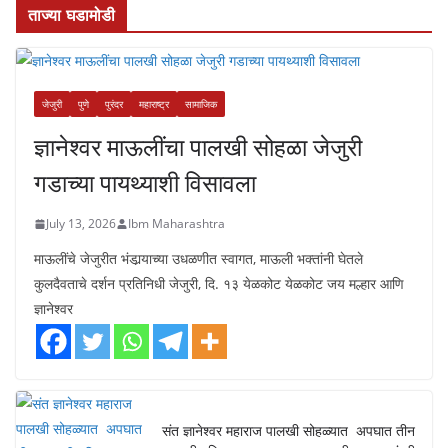
ताज्या घडामोडी
जेजुरी
पुणे
पुरंदर
महाराष्ट्र
सामाजिक
ज्ञानेश्वर माऊलींचा पालखी सोहळा जेजुरी
गडाच्या पायथ्याशी विसावला
July 13, 2026
Ibm Maharashtra
माऊलींचे जेजुरीत भंडार्‍याच्या उधळणीत स्वागत, माऊली भक्तांनी घेतले
कुलदैवताचे दर्शन प्रतिनिधी जेजुरी, दि. १३ येळकोट येळकोट जय मल्हार आणि
ज्ञानेश्वर
संत ज्ञानेश्वर महाराज पालखी सोहळ्यात अपघात तीन