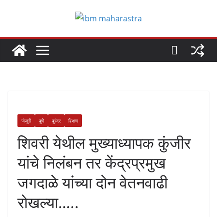
Skip
to
content
जेजुरी
पुणे
पुरंदर
शिक्षण
शिवरी येथील मुख्याध्यापक कुंजीर
यांचे निलंबन तर केंद्रप्रमुख
जगदाळे यांच्या दोन वेतनवाढी
रोखल्या…..