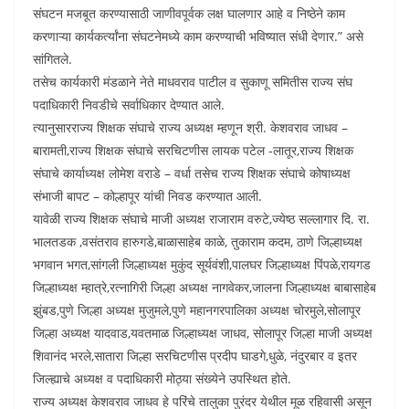
संघटन मजबूत करण्यासाठी जाणीवपूर्वक लक्ष घालणार आहे व निष्ठेने काम
करणाऱ्या कार्यकर्त्यांना संघटनेमध्ये काम करण्याची भविष्यात संधी देणार.” असे
सांगितले.
तसेच कार्यकारी मंडळाने नेते माधवराव पाटील व सुकाणू समितीस राज्य संघ
पदाधिकारी निवडीचे सर्वाधिकार देण्यात आले.
त्यानुसारराज्य शिक्षक संघाचे राज्य अध्यक्ष म्हणून श्री. केशवराव जाधव –
बारामती,राज्य शिक्षक संघाचे सरचिटणीस लायक पटेल -लातूर,राज्य शिक्षक
संघाचे कार्याध्यक्ष लोमेश वराडे – वर्धा तसेच राज्य शिक्षक संघाचे कोषाध्यक्ष
संभाजी बापट – कोल्हापूर यांची निवड करण्यात आली.
यावेळी राज्य शिक्षक संघाचे माजी अध्यक्ष राजाराम वरुटे,ज्येष्ठ सल्लागार दि. रा.
भालतडक ,वसंतराव हारुगडे,बाळासाहेब काळे, तुकाराम कदम, ठाणे जिल्हाध्यक्ष
भगवान भगत,सांगली जिल्हाध्यक्ष मुकुंद सूर्यवंशी,पालघर जिल्हाध्यक्ष पिंपळे,रायगड
जिल्हाध्यक्ष म्हात्रे,रत्नागिरी जिल्हा अध्यक्ष नागवेकर,जालना जिल्हाध्यक्ष बाबासाहेब
झुंबड,पुणे जिल्हा अध्यक्ष मुजुमले,पुणे महानगरपालिका अध्यक्ष चोरमुले,सोलापूर
जिल्हा अध्यक्ष यादवाड,यवतमाळ जिल्हाध्यक्ष जाधव, सोलापूर जिल्हा माजी अध्यक्ष
शिवानंद भरले,सातारा जिल्हा सरचिटणीस प्रदीप घाडगे,धुळे, नंदुरबार व इतर
जिल्ह्याचे अध्यक्ष व पदाधिकारी मोठ्या संख्येने उपस्थित होते.
राज्य अध्यक्ष केशवराव जाधव हे परिंचे तालुका पुरंदर येथील मूळ रहिवासी असून