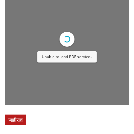
संत ज्ञानेश्वर महाराज पालखी सोहळ्यात अपघात तीन
वारकरी महिला ठार तर आठ जण जखमी उपमुख्यमंत्री
सुनेत्रा पवार यांनी घेतली जखमींची भेट
July 13, 2026
ई पेपर