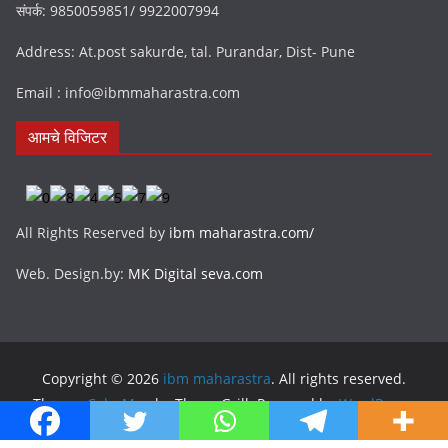
संपर्क: 9850059851/ 9922007994
Address: At.post sakurde, tal. Purandar, Dist- Pune
Email : info@ibmmaharastra.com
आमचे विजिटर
All Rights Reserved by
ibm maharastra.com/
Web. Design.by:
MK Digital seva.com
Copyright © 2026
ibm maharastra
. All rights reserved.
Theme:
ColorMag
by ThemeGrill. Powered by
WordPress
.