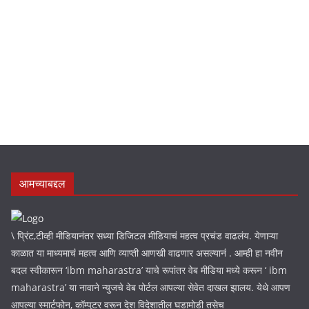
NEWS
.
आमच्याबद्दल
\ प्रिंट,टीव्ही मीडियानंतर सध्या डिजिटल मीडियाचं महत्व प्रचंड वाढलंय. येणाऱ्या
काळात या माध्यमाचं महत्व आणि व्याप्ती आणखी वाढणार असल्यानं . आम्ही हा नवीन
बदल स्वीकारून ‘ibm maharastra’ याचे रूपांतर वेब मीडिया मध्ये करून ‘ ibm
maharastra’ या नावाने न्युजचे वेब पोर्टल आपल्या सेवेत दाखल झालय. येथे आपण