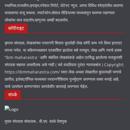
आपल्या स्मार्टफोन, कॉम्पुटर वरून देश विदेशातील घडामोडी तसेच
स्थानिक,राजकीय,क्राइम,स्पेशल रिपोर्ट, लेटेस्ट न्युज, अश्या विविध श्येत्रांतील बातम्या
घरबसल्या वाचू शकता. स्मार्टफोन,सोशल मीडियाच्या माध्यमातून बातम्या पाहण्यात
लोकांचा कल वाढतोय,म्हणूनच आम्ही बदलतोय.
कॉपीराइट
कृपया संपादक, लेखकांच्या परवानगी शिवाय कुठलेही लेख कॉपी करू नये किवा इतरत्र
वापरू नयेत. या संकेतस्थळावर प्रकाशित झालेला सर्व मजकूर, लेख आणि त्याचे हक्क
‘‘ibm maharastra ’ आणि संबंधित लेखकांकडे आहेत.प्रसिद्ध झालेल्या मजकुराशी
संपादक सहमत असतीलच असे नाही ( सर्व वादविवाद पुरंदर न्यायकक्षेत ) Copyright:
https://ibmmaharastra.com/ सदर लेख अथवा लेखातील कुठल्याही भागाचे
छापील, इलेक्ट्रॉनिक माध्यमात परवानगीशिवाय पुनर्मुद्रण करण्यास सक्त मनाई आहे.
याचे उल्लंघन करणाऱ्यांवर कायदेशीर कारवाई करण्यात येईल.
संपर्क
मुख्य संपादक संचालक.. बी.एम. काळे देशमुख