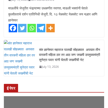
ताज्या घडामोडी
जेजुरी
पुणे
पुरंदर
महाराष्ट्र
सामाजिक
ज्ञानेश्वर माऊलींचा पालखी सोहळा जेजुरी
गडाच्या पायथ्याशी विसावला
July 13, 2026
Ibm Maharashtra
माऊलींचे जेजुरीत भंडार्‍याच्या उधळणीत स्वागत, माऊली भक्तांनी घेतले
कुलदैवताचे दर्शन प्रतिनिधी जेजुरी, दि. १३ येळकोट येळकोट जय मल्हार आणि
ज्ञानेश्वर