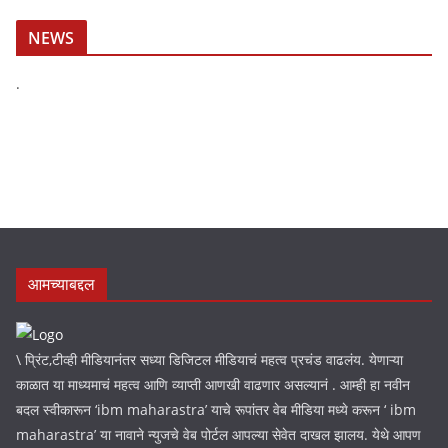
NEWS
.
आमच्याबद्दल
\ प्रिंट,टीव्ही मीडियानंतर सध्या डिजिटल मीडियाचं महत्व प्रचंड वाढलंय. येणाऱ्या
काळात या माध्यमाचं महत्व आणि व्याप्ती आणखी वाढणार असल्यानं . आम्ही हा नवीन
बदल स्वीकारून ‘ibm maharastra’ याचे रूपांतर वेब मीडिया मध्ये करून ‘ ibm
maharastra’ या नावाने न्युजचे वेब पोर्टल आपल्या सेवेत दाखल झालय. येथे आपण