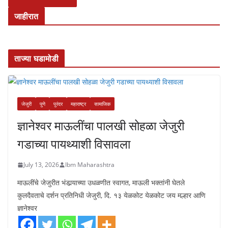
जाहीरात
ताज्या घडामोडी
जेजुरी
पुणे
पुरंदर
महाराष्ट्र
सामाजिक
ज्ञानेश्वर माऊलींचा पालखी सोहळा जेजुरी
गडाच्या पायथ्याशी विसावला
July 13, 2026
Ibm Maharashtra
माऊलींचे जेजुरीत भंडार्‍याच्या उधळणीत स्वागत, माऊली भक्तांनी घेतले
कुलदैवताचे दर्शन प्रतिनिधी जेजुरी, दि. १३ येळकोट येळकोट जय मल्हार आणि
ज्ञानेश्वर