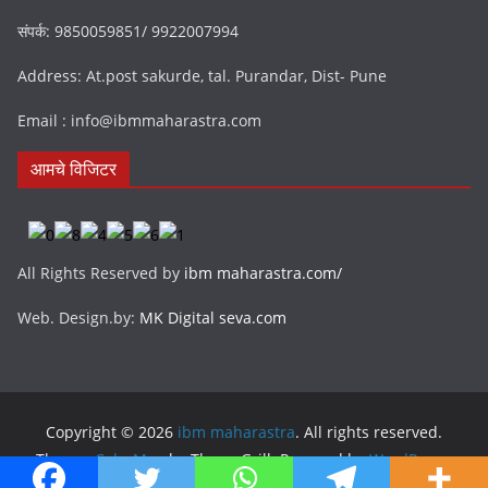
संपर्क: 9850059851/ 9922007994
Address: At.post sakurde, tal. Purandar, Dist- Pune
Email : info@ibmmaharastra.com
आमचे विजिटर
All Rights Reserved by
ibm maharastra.com/
Web. Design.by:
MK Digital seva.com
Copyright © 2026
ibm maharastra
. All rights reserved.
Theme:
ColorMag
by ThemeGrill. Powered by
WordPress
.