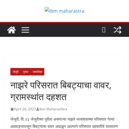
Skip
to
content
जेजुरी
पुरंदर
सामाजिक
नाझरे परिसरात बिबट्याचा वावर,
ग्रामस्थांत दहशत
April 26, 2023
Ibm Maharashtra
जेजुरी, दि.२३ जेजुरीच्या पूर्वेला असणाऱ्या नाझरे जलाशयाच्या परिसरात गेल्या
आठवड्यापासून बिबट्याचा वावर आढळून आल्याने परिसरात दहशतीचे वातावरण