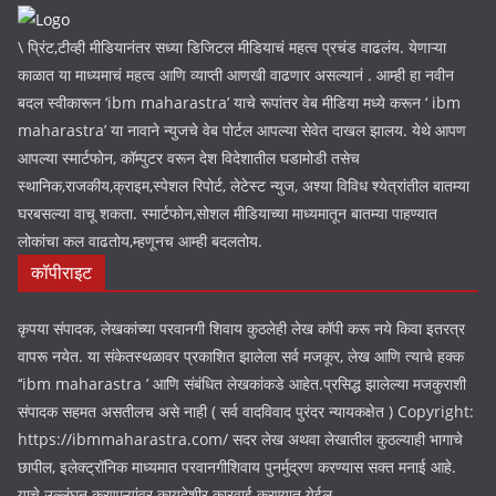
\ प्रिंट,टीव्ही मीडियानंतर सध्या डिजिटल मीडियाचं महत्व प्रचंड वाढलंय. येणाऱ्या
काळात या माध्यमाचं महत्व आणि व्याप्ती आणखी वाढणार असल्यानं . आम्ही हा नवीन
बदल स्वीकारून ‘ibm maharastra’ याचे रूपांतर वेब मीडिया मध्ये करून ‘ ibm
maharastra’ या नावाने न्युजचे वेब पोर्टल आपल्या सेवेत दाखल झालय. येथे आपण
आपल्या स्मार्टफोन, कॉम्पुटर वरून देश विदेशातील घडामोडी तसेच
स्थानिक,राजकीय,क्राइम,स्पेशल रिपोर्ट, लेटेस्ट न्युज, अश्या विविध श्येत्रांतील बातम्या
घरबसल्या वाचू शकता. स्मार्टफोन,सोशल मीडियाच्या माध्यमातून बातम्या पाहण्यात
लोकांचा कल वाढतोय,म्हणूनच आम्ही बदलतोय.
कॉपीराइट
कृपया संपादक, लेखकांच्या परवानगी शिवाय कुठलेही लेख कॉपी करू नये किवा इतरत्र
वापरू नयेत. या संकेतस्थळावर प्रकाशित झालेला सर्व मजकूर, लेख आणि त्याचे हक्क
‘‘ibm maharastra ’ आणि संबंधित लेखकांकडे आहेत.प्रसिद्ध झालेल्या मजकुराशी
संपादक सहमत असतीलच असे नाही ( सर्व वादविवाद पुरंदर न्यायकक्षेत ) Copyright:
https://ibmmaharastra.com/ सदर लेख अथवा लेखातील कुठल्याही भागाचे
छापील, इलेक्ट्रॉनिक माध्यमात परवानगीशिवाय पुनर्मुद्रण करण्यास सक्त मनाई आहे.
याचे उल्लंघन करणाऱ्यांवर कायदेशीर कारवाई करण्यात येईल.