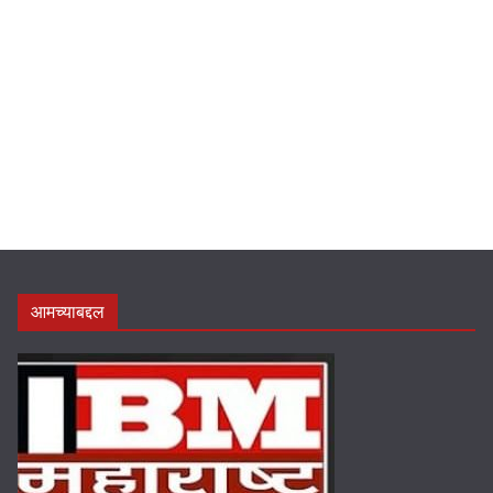
आमच्याबद्दल