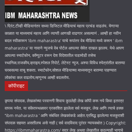
\ प्रिंट,टीव्ही मीडियानंतर सध्या डिजिटल मीडियाचं महत्व प्रचंड वाढलंय. येणाऱ्या
काळात या माध्यमाचं महत्व आणि व्याप्ती आणखी वाढणार असल्यानं . आम्ही हा नवीन
बदल स्वीकारून ‘ibm maharastra’ याचे रूपांतर वेब मीडिया मध्ये करून ‘ ibm
maharastra’ या नावाने न्युजचे वेब पोर्टल आपल्या सेवेत दाखल झालय. येथे आपण
आपल्या स्मार्टफोन, कॉम्पुटर वरून देश विदेशातील घडामोडी तसेच
स्थानिक,राजकीय,क्राइम,स्पेशल रिपोर्ट, लेटेस्ट न्युज, अश्या विविध श्येत्रांतील बातम्या
घरबसल्या वाचू शकता. स्मार्टफोन,सोशल मीडियाच्या माध्यमातून बातम्या पाहण्यात
लोकांचा कल वाढतोय,म्हणूनच आम्ही बदलतोय.
कॉपीराइट
कृपया संपादक, लेखकांच्या परवानगी शिवाय कुठलेही लेख कॉपी करू नये किवा इतरत्र
वापरू नयेत. या संकेतस्थळावर प्रकाशित झालेला सर्व मजकूर, लेख आणि त्याचे हक्क
‘‘ibm maharastra ’ आणि संबंधित लेखकांकडे आहेत.प्रसिद्ध झालेल्या मजकुराशी
संपादक सहमत असतीलच असे नाही ( सर्व वादविवाद पुरंदर न्यायकक्षेत ) Copyright:
https://ibmmaharastra.com/ सदर लेख अथवा लेखातील कुठल्याही भागाचे