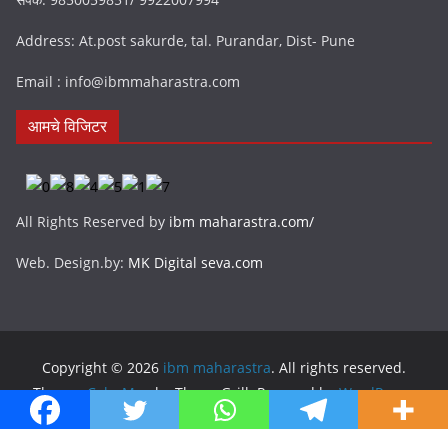
Address: At.post sakurde, tal. Purandar, Dist- Pune
Email : info@ibmmaharastra.com
आमचे विजिटर
All Rights Reserved by
ibm maharastra.com/
Web. Design.by:
MK Digital seva.com
Copyright © 2026
ibm maharastra
. All rights reserved.
Theme:
ColorMag
by ThemeGrill. Powered by
WordPress
.