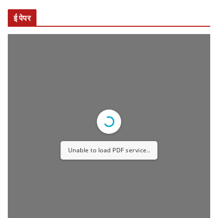
ई पेपर
Unable to load PDF service..