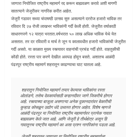
जाणारा नियोजित राष्ट्रीय महामार्ग रद्द करून बाह्यवळण करावे अशी मागणी
सातत्याने जेजुरीकर नागरिक करीत आहेत.
जेजुरी गडावर सध्या चंपाषष्ठी उत्सव सुरु असल्याने दररोज हजारो भाविक तर
रविवार दि २७ रोजी लाखभर भाविकांनी गर्दी केली होती. जेजुरीत वर्षाकाठी
साधारणपणे १२ यात्रा भरतात.वर्षभरात ५० लाख अधिक भाविक येथे येत
असतात. तर दर रविवारी व मार्च ते जून य कालावधीत हजारो भाविकांची जेजुरीत
गर्दी असते. या काळात मुख्य रस्त्यावर वाहनांची प्रचंड गर्दी होते. वाहतुकीची
कोंडी होते. रस्ता पार करणे देखील अवघड होवून बसते. अशातच आळंदी
पंढरपूर राष्ट्रीय महामार्ग शहरातून काढण्याचा घाट घातला आहे.
 शहरातून नियोजित महामार्ग तयार केल्यास भाविकांना रस्ता 
ओलांडणे, तसेच देवकार्यासाठी कऱ्हानदीवर जाणे जिकरीचे होणार 
आहे. रस्त्याच्या बाजूला असणाऱ्या अनेक दुकानदारांवर बेकारीची 
कुऱ्हाड कोसळून उद्योग धंदे उध्वस्त होणार आहेत. विशेष म्हणजे 
आळंदी पंढरपुर या नियोजित राष्ट्रीय महामार्गावर प्रत्येक गावात 
बाह्यवळण केले जात आहे. आणि जेजुरी हे तीर्थक्षेत्र असून हि 
गावातूनच राष्ट्रीय महामार्ग का असा प्रश्न नागरिकांना पडला आहे.

 जेजुरी शहरातून जाणाऱ्या या नियोजित राष्ट्रीय महामार्गाला 