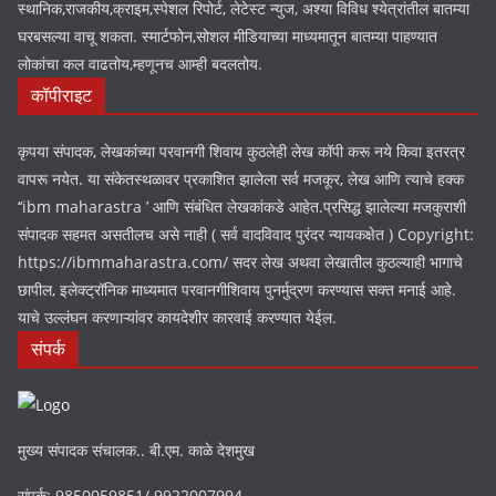
स्थानिक,राजकीय,क्राइम,स्पेशल रिपोर्ट, लेटेस्ट न्युज, अश्या विविध श्येत्रांतील बातम्या
घरबसल्या वाचू शकता. स्मार्टफोन,सोशल मीडियाच्या माध्यमातून बातम्या पाहण्यात
लोकांचा कल वाढतोय,म्हणूनच आम्ही बदलतोय.
कॉपीराइट
कृपया संपादक, लेखकांच्या परवानगी शिवाय कुठलेही लेख कॉपी करू नये किवा इतरत्र
वापरू नयेत. या संकेतस्थळावर प्रकाशित झालेला सर्व मजकूर, लेख आणि त्याचे हक्क
‘‘ibm maharastra ’ आणि संबंधित लेखकांकडे आहेत.प्रसिद्ध झालेल्या मजकुराशी
संपादक सहमत असतीलच असे नाही ( सर्व वादविवाद पुरंदर न्यायकक्षेत ) Copyright:
https://ibmmaharastra.com/ सदर लेख अथवा लेखातील कुठल्याही भागाचे
छापील, इलेक्ट्रॉनिक माध्यमात परवानगीशिवाय पुनर्मुद्रण करण्यास सक्त मनाई आहे.
याचे उल्लंघन करणाऱ्यांवर कायदेशीर कारवाई करण्यात येईल.
संपर्क
मुख्य संपादक संचालक.. बी.एम. काळे देशमुख
संपर्क: 9850059851/ 9922007994