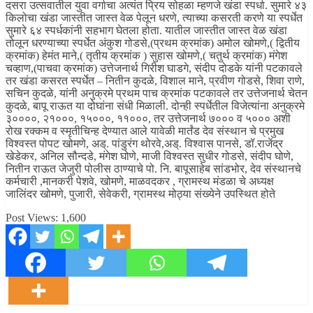
दसरा उत्सवातील युवा वर्गाचा अत्यंत प्रिय सोहळा म्हणजे खंडा स्पर्धा. सुमारे ४३
किलोचा खंडा जास्तीत जास्त वेळ पेलून धरणे, त्याच्या कसरती करणे या स्पर्धेत
सुमारे ६४ स्पर्धकांनी सहभाग घेतला होता. यातील जास्तीत जास्त वेळ खंडा
तोलून धरण्याच्या स्पर्धेत अंकुश गोडसे,(प्रथम क्रमांक) अमोल खोमणे,( द्वितीय
क्रमांक) हेमंत माने,( तृतीय क्रमांक ) सुहास खोमणे,( चतुर्थ क्रमांक) मंगेश
चव्हाण,(पाचवा क्रमांक) उत्तेजनार्थ गिरीश घाडगे, संदीप दोडके यांनी पटकावले
तर खंडा कसरत स्पर्धेत – नितीन कुदळे, विशाल माने, प्रवीण गोडसे, शिवा राणे,
सचिन कुदळे, यांनी अनुक्रमे प्रथम पाच क्रमांक पटकावले तर उत्तेजनार्थ चेतन
कुदळे, बापू राऊत या दोघांना संधी मिळाली. दोन्ही स्पर्धेतील विजेत्यांना अनुक्रमे
३००००, २१०००, १५०००, ११०००, तर उत्तेजनार्थ ७००० व ५००० अशी
रोख रक्कम व स्मृतीचिन्ह देण्यात आले यावेळी मार्तंड देव संस्थान चे प्रमुख
विश्वस्त पोपट खोमणे, अड्. पांडुरंग थोरवे,अड्. विश्वास पानसे, डॉ.राजेंद्र
खेडेकर, अनिल सौन्दडे, मंगेश घोणे, माजी विश्वस्त सुधीर गोडसे, संदीप घोणे,
नितीन राऊत जेजुरी पोलीस ठाण्याचे पो. नि. बापूसाहेब सांडभोर, देव संस्थानचे
कर्मचारी ,मानकरी पेशवे, खोमणे, माळवदकर , ग्रामस्थ मंडळा चे अध्यक्ष
जालिंदर खोमणे, पुजारी, सेवेकरी, ग्रामस्थ मोठ्या संख्येने उपस्थित होते
Post Views:
1,600