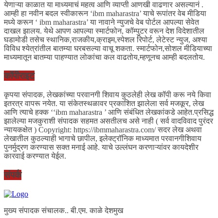
येणाऱ्या काळात या माध्यमाचं महत्व आणि व्याप्ती आणखी वाढणार असल्यानं .
आम्ही हा नवीन बदल स्वीकारून ‘ibm maharastra’ याचे रूपांतर वेब मीडिया
मध्ये करून ‘ ibm maharastra’ या नावाने न्युजचे वेब पोर्टल आपल्या सेवेत
दाखल झालय. येथे आपण आपल्या स्मार्टफोन, कॉम्पुटर वरून देश विदेशातील
घडामोडी तसेच स्थानिक,राजकीय,क्राइम,स्पेशल रिपोर्ट, लेटेस्ट न्युज, अश्या
विविध श्येत्रांतील बातम्या घरबसल्या वाचू शकता. स्मार्टफोन,सोशल मीडियाच्या
माध्यमातून बातम्या पाहण्यात लोकांचा कल वाढतोय,म्हणूनच आम्ही बदलतोय.
कॉपीराइट
कृपया संपादक, लेखकांच्या परवानगी शिवाय कुठलेही लेख कॉपी करू नये किवा
इतरत्र वापरू नयेत. या संकेतस्थळावर प्रकाशित झालेला सर्व मजकूर, लेख
आणि त्याचे हक्क ‘‘ibm maharastra ’ आणि संबंधित लेखकांकडे आहेत.प्रसिद्ध
झालेल्या मजकुराशी संपादक सहमत असतीलच असे नाही ( सर्व वादविवाद पुरंदर
न्यायकक्षेत ) Copyright: https://ibmmaharastra.com/ सदर लेख अथवा
लेखातील कुठल्याही भागाचे छापील, इलेक्ट्रॉनिक माध्यमात परवानगीशिवाय
पुनर्मुद्रण करण्यास सक्त मनाई आहे. याचे उल्लंघन करणाऱ्यांवर कायदेशीर
कारवाई करण्यात येईल.
संपर्क
मुख्य संपादक संचालक.. बी.एम. काळे देशमुख