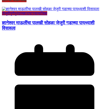
जेजुरी
पुणे
पुरंदर
महाराष्ट्र
सामाजिक
ज्ञानेश्वर माऊलींचा पालखी सोहळा जेजुरी गडाच्या पायथ्याशी
विसावला