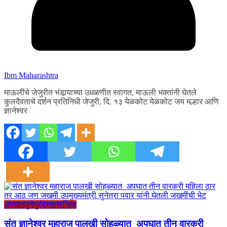
Ibm Maharashtra
माऊलींचे जेजुरीत भंडार्‍याच्या उधळणीत स्वागत, माऊली भक्तांनी घेतले
कुलदैवताचे दर्शन प्रतिनिधी जेजुरी, दि. १३ येळकोट येळकोट जय मल्हार आणि
ज्ञानेश्वर
अपघात
पुणे
पुरंदर
सामाजिक
संत ज्ञानेश्वर महाराज पालखी सोहळ्यात अपघात तीन वारकरी