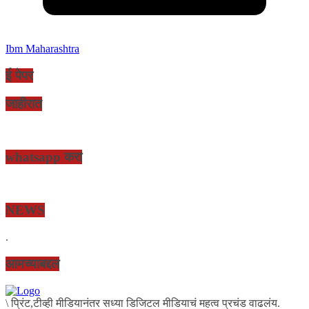
Ibm Maharashtra
ई पेपर
जाहीरात
whatsapp करा
NEWS
.
आमच्याबद्दल
\ प्रिंट,टीव्ही मीडियानंतर सध्या डिजिटल मीडियाचं महत्व प्रचंड वाढलंय.