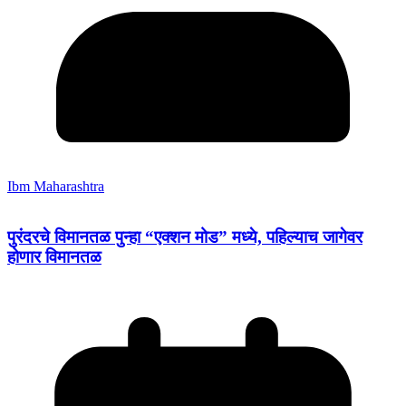
Ibm Maharashtra
पुरंदरचे विमानतळ पुन्हा “एक्शन मोड” मध्ये, पहिल्याच जागेवर
होणार विमानतळ