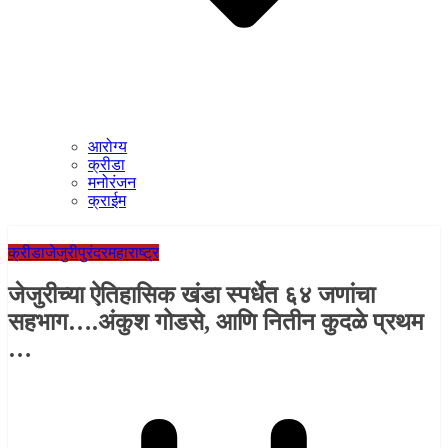
आरोग्य
क्रीडा
मनोरंजन
क्राईम
क्रीडा
जेजुरी
पुरंदर
महाराष्ट्र
जेजुरीच्या ऐतिहासिक खंडा स्पर्धेत ६४ जणांचा
सहभाग….अंकुश गोडसे, आणि नितीन कुदळे प्रथम
…