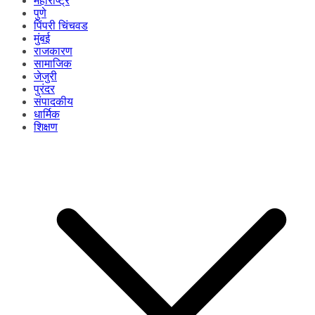
महाराष्ट्र
पुणे
पिंपरी चिंचवड
मुंबई
राजकारण
सामाजिक
जेजुरी
पुरंदर
संपादकीय
धार्मिक
शिक्षण