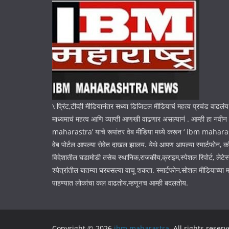
\ प्रिंट,टीव्ही मीडियानंतर सध्या डिजिटल मीडियाचं महत्व प्रचंड वाढलंय
माध्यमाचं महत्व आणि व्याप्ती आणखी वाढणार असल्यानं . आम्ही हा नवी
maharastra’ याचे रूपांतर वेब मीडिया मध्ये करून ‘ ibm maharastr
वेब पोर्टल आपल्या सेवेत दाखल झालय. येथे आपण आपल्या स्मार्टफोन, कॉ
विदेशातील घडामोडी तसेच स्थानिक,राजकीय,क्राइम,स्पेशल रिपोर्ट, लेटेस्
श्येत्रांतील बातम्या घरबसल्या वाचू शकता. स्मार्टफोन,सोशल मीडियाच्या म
पाहण्यात लोकांचा कल वाढतोय,म्हणूनच आम्ही बदलतोय.
Copyright © 2026
ibm maharastra
. All rights reserv