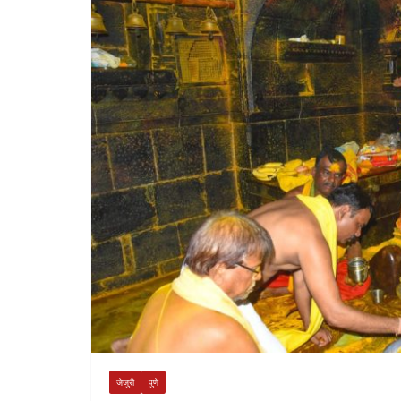
जेजुरी
पुणे