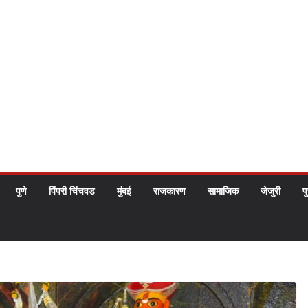
पुणे
पिंपरी चिंचवड
मुंबई
राजकारण
सामाजिक
जेजुरी
प