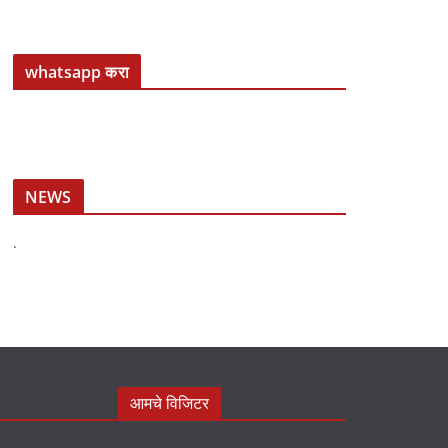
whatsapp करा
NEWS
.
आमचे विजिटर