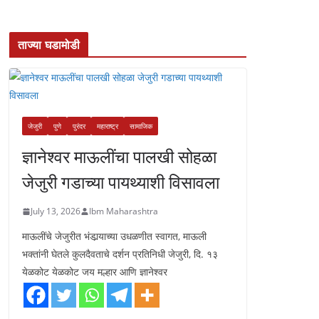
ताज्या घडामोडी
जेजुरी
पुणे
पुरंदर
महाराष्ट्र
सामाजिक
ज्ञानेश्वर माऊलींचा पालखी सोहळा
जेजुरी गडाच्या पायथ्याशी विसावला
July 13, 2026
Ibm Maharashtra
माऊलींचे जेजुरीत भंडार्‍याच्या उधळणीत स्वागत, माऊली
भक्तांनी घेतले कुलदैवताचे दर्शन प्रतिनिधी जेजुरी, दि. १३
येळकोट येळकोट जय मल्हार आणि ज्ञानेश्वर