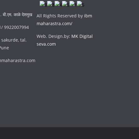
. बी.एम. काळे देशमुख
All Rights Reserved by
ibm
maharastra.com/
51/ 9922007994
Web. Design.by:
MK Digital
 sakurde, tal.
seva.com
 Pune
bmmaharastra.com