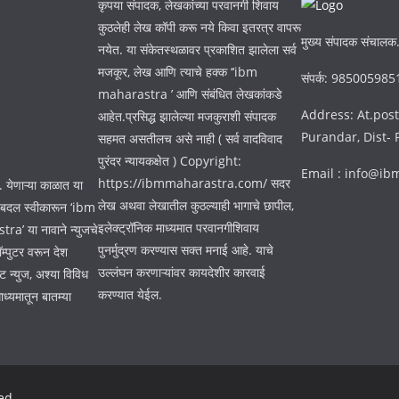
कृपया संपादक, लेखकांच्या परवानगी शिवाय
कुठलेही लेख कॉपी करू नये किवा इतरत्र वापरू
मुख्य संपादक संचालक.
नयेत. या संकेतस्थळावर प्रकाशित झालेला सर्व
मजकूर, लेख आणि त्याचे हक्क ‘‘ibm
संपर्क: 98500598
maharastra ’ आणि संबंधित लेखकांकडे
Address: At.post
आहेत.प्रसिद्ध झालेल्या मजकुराशी संपादक
Purandar, Dist-
सहमत असतीलच असे नाही ( सर्व वादविवाद
पुरंदर न्यायकक्षेत ) Copyright:
Email : info@i
https://ibmmaharastra.com/ सदर
. येणाऱ्या काळात या
लेख अथवा लेखातील कुठल्याही भागाचे छापील,
न बदल स्वीकारून ‘ibm
इलेक्ट्रॉनिक माध्यमात परवानगीशिवाय
a’ या नावाने न्युजचे
पुनर्मुद्रण करण्यास सक्त मनाई आहे. याचे
म्पुटर वरून देश
उल्लंघन करणाऱ्यांवर कायदेशीर कारवाई
ट न्युज, अश्या विविध
करण्यात येईल.
ाध्यमातून बातम्या
ed.