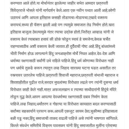
करण्यात आले होते.या मोर्चानंतर झालेल्या जाहीर सभेत आमदार छत्रपती
शिवेंद्रराजे भोसले यांनी मार्गदर्शन केले.आता एक नवीन पध्दत आली आहे,कोणी
उठायचं आणि आपला इतिहास कसाही तोडायचा-मोडायचा,एखादे वक्तव्य
करायचं,सध्या ही फॅशन झाली आहे पण त्यामुळे समाजात तेढ निर्माण होते.खरा
इतिहास बाजूला ठेवल्यामुळे नंतर त्याचा उद्रेक होतो.जितेंद्र आव्हाड यांनी जे
वक्तव्य केलं त्याबाबत हसावं की डोकं फोडून घ्यावं हे समजेना,केवळ चर्चेत
राहण्यासाठीच अशी वक्तव्य केली जातात.ही दुर्दैवाची गोष्ट आहे.हिंदू बांधवांमध्ये
भीती निर्माण होऊ लागल्याने हिंदू जनआक्रोश मोर्चे निघत आहेत.देव-देश आणि
धर्माच्या रक्षणासाठी सर्वांनी उभे राहिले पाहिजे.हिंदू धर्म कोणाच्या विरोधात नाही
पण धर्माचे तुकडे करून त्यातून लव्ह जिहाद सारख्या घटना घडत असतील तर
रस्त्यावर उतरलेच पाहिजे.छत्रपती शिवाजी महाराज,छत्रपती संभाजी महाराज व
शिवशाहीतील पुढील राजे,सरदार मुघलांच्या विरोधात लढले पण त्यांनी दुसऱ्या धर्मा
विरोधात काही केले नाही.मात्र अफजलखान व त्याच्या साथीदारांनी हिंदूंचे मंदिरे
तोडून युद्ध केले.आपण आपल्या देवधर्माच्या रक्षणासाठी दबाव निर्माण केला
पाहिजे.लव्ह जिहाद,धर्मांतरण व गोहत्या या विरोधात कायद्यात बदल करण्यासाठी
सर्वांच्या सहकार्याने प्रयत्न करू.आपली एकजूट कायम ठेवा,चुकीच्या इतिहासाला
बळी पडू नका,हिंदू समाजाची ताकद वाढली पाहिजे असे त्यांनी भाषणात सांगितले.
किल्ले संवर्धन समितीचे विक्रम पावसकर यांनी हिंदू समाजातील मुलींना प्रेमाच्या