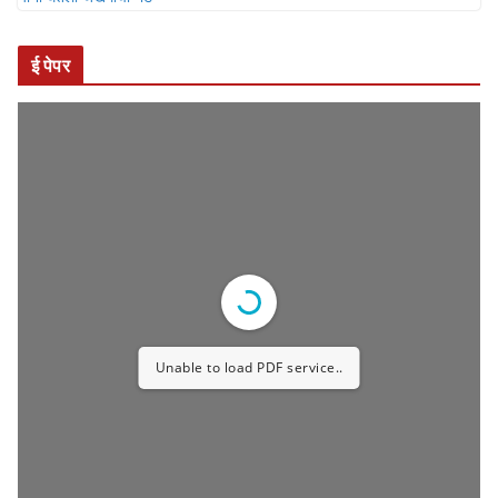
ई पेपर
Unable to load PDF service..