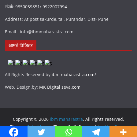
संपर्क: 9850059851/ 9922007994
Address: At.post sakurde, tal. Purandar, Dist- Pune
Email : info@ibmmaharastra.com
आमचे विजिटर
All Rights Reserved by
ibm maharastra.com/
Web. Design.by:
MK Digital seva.com
Copyright © 2026
ibm maharastra
. All rights reserved.
Theme:
ColorMag
by ThemeGrill. Powered by
WordPress
.