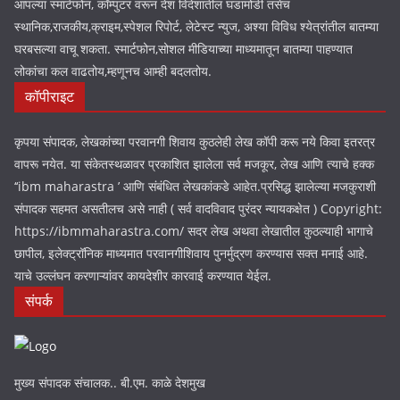
आपल्या स्मार्टफोन, कॉम्पुटर वरून देश विदेशातील घडामोडी तसेच
स्थानिक,राजकीय,क्राइम,स्पेशल रिपोर्ट, लेटेस्ट न्युज, अश्या विविध श्येत्रांतील बातम्या
घरबसल्या वाचू शकता. स्मार्टफोन,सोशल मीडियाच्या माध्यमातून बातम्या पाहण्यात
लोकांचा कल वाढतोय,म्हणूनच आम्ही बदलतोय.
कॉपीराइट
कृपया संपादक, लेखकांच्या परवानगी शिवाय कुठलेही लेख कॉपी करू नये किवा इतरत्र
वापरू नयेत. या संकेतस्थळावर प्रकाशित झालेला सर्व मजकूर, लेख आणि त्याचे हक्क
‘‘ibm maharastra ’ आणि संबंधित लेखकांकडे आहेत.प्रसिद्ध झालेल्या मजकुराशी
संपादक सहमत असतीलच असे नाही ( सर्व वादविवाद पुरंदर न्यायकक्षेत ) Copyright:
https://ibmmaharastra.com/ सदर लेख अथवा लेखातील कुठल्याही भागाचे
छापील, इलेक्ट्रॉनिक माध्यमात परवानगीशिवाय पुनर्मुद्रण करण्यास सक्त मनाई आहे.
याचे उल्लंघन करणाऱ्यांवर कायदेशीर कारवाई करण्यात येईल.
संपर्क
मुख्य संपादक संचालक.. बी.एम. काळे देशमुख