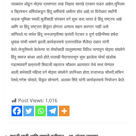
जाळ्यात ओढून मोठ्या प्रमाणात लव्ह जिहाद सारखे प्रकार घडत आहेत.मुस्लिम
व ख्रिश्चन धर्मियांकडून हिंदू धर्मीयांचे धर्मांतर होत आहे.या विरोधात सर्वांनी
कडक भूमिका घ्यावी.मुलींसाठी संस्कार वर्ग सुरू करा.भारत हे हिंदू राष्ट्रच आहे
आणि या हिंदू राष्ट्रात हिंदूंवर होणारा अन्याय सहन करणार नाही असे
सांगितले.या सभेत हिंदू जनजागृतीच्या क्रांती पेटकर व दुर्गा वाहिनीच्या हर्षदा
धुमाळ यांची भाषणे झाली.कार्यक्रमाचे प्रास्ताविक शैलेंद्र ठकार यांनी
केले.जेजुरीमध्ये केलेल्या या मोर्चासाठी तालुक्याच्या विविध भागातून मोठ्या संख्येने
हिंदू समाज बांधव आले होते.पालखी मैदानापासून सुरू झालेला मोर्चा खंडोबा
गडाच्यामार्गे छत्रपती शिवाजी महाराज चौकात आल्यावर तेथे सभा घेण्यात
आली.सभेसाठी महिला वर्ग मोठ्या संख्येने उपस्थित होता.राजाभाऊ चौधरी,सचिन
पेशवे,गणेश भोसले, विठ्ठल सोनवणे, अलका शिंदे यांनी कार्यक्रमाचे नियोजन केले.
Post Views:
1,016