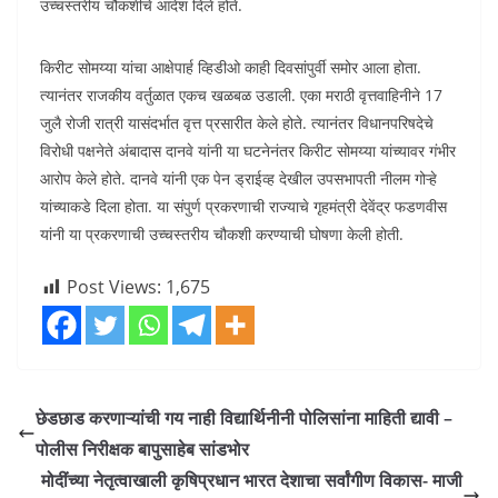
उच्चस्तरीय चौकशीचे आदेश दिले होते.
किरीट सोमय्या यांचा आक्षेपार्ह व्हिडीओ काही दिवसांपुर्वी समोर आला होता.
त्यानंतर राजकीय वर्तुळात एकच खळबळ उडाली. एका मराठी वृत्तवाहिनीने 17
जुलै रोजी रात्री यासंदर्भात वृत्त प्रसारीत केले होते. त्यानंतर विधानपरिषदेचे
विरोधी पक्षनेते अंबादास दानवे यांनी या घटनेनंतर किरीट सोमय्या यांच्यावर गंभीर
आरोप केले होते. दानवे यांनी एक पेन ड्राईव्ह देखील उपसभापती नीलम गोऱ्हे
यांच्याकडे दिला होता. या संपुर्ण प्रकरणाची राज्याचे गृहमंत्री देवेंद्र फडणवीस
यांनी या प्रकरणाची उच्चस्तरीय चौकशी करण्याची घोषणा केली होती.
Post Views:
1,675
छेडछाड करणाऱ्यांची गय नाही विद्यार्थिनीनी पोलिसांना माहिती द्यावी –
पोलीस निरीक्षक बापुसाहेब सांडभोर
मोदींच्या नेतृत्वाखाली कृषिप्रधान भारत देशाचा सर्वांगीण विकास- माजी