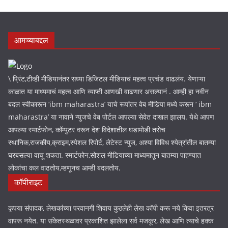
आमच्याबद्दल
\ प्रिंट,टीव्ही मीडियानंतर सध्या डिजिटल मीडियाचं महत्व प्रचंड वाढलंय. येणाऱ्या
काळात या माध्यमाचं महत्व आणि व्याप्ती आणखी वाढणार असल्यानं . आम्ही हा नवीन
बदल स्वीकारून ‘ibm maharastra’ याचे रूपांतर वेब मीडिया मध्ये करून ‘ ibm
maharastra’ या नावाने न्युजचे वेब पोर्टल आपल्या सेवेत दाखल झालय. येथे आपण
आपल्या स्मार्टफोन, कॉम्पुटर वरून देश विदेशातील घडामोडी तसेच
स्थानिक,राजकीय,क्राइम,स्पेशल रिपोर्ट, लेटेस्ट न्युज, अश्या विविध श्येत्रांतील बातम्या
घरबसल्या वाचू शकता. स्मार्टफोन,सोशल मीडियाच्या माध्यमातून बातम्या पाहण्यात
लोकांचा कल वाढतोय,म्हणूनच आम्ही बदलतोय.
कॉपीराइट
कृपया संपादक, लेखकांच्या परवानगी शिवाय कुठलेही लेख कॉपी करू नये किवा इतरत्र
वापरू नयेत. या संकेतस्थळावर प्रकाशित झालेला सर्व मजकूर, लेख आणि त्याचे हक्क