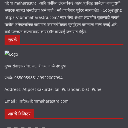
‘‘ibm maharastra ’ आणि संबंधित लेखकांकडे आहेत.प्रसिद्ध झालेल्या मजकुराशी
संपादक सहमत असतीलच असे नाही ( सर्व वादविवाद पुरंदर न्यायकक्षेत ) Copyright:
https://ibmmaharastra.com/ सदर लेख अथवा लेखातील कुठल्याही भागाचे
छापील, इलेक्ट्रॉनिक माध्यमात परवानगीशिवाय पुनर्मुद्रण करण्यास सक्त मनाई आहे.
याचे उल्लंघन करणाऱ्यांवर कायदेशीर कारवाई करण्यात येईल.
संपर्क
मुख्य संपादक संचालक.. बी.एम. काळे देशमुख
संपर्क: 9850059851/ 9922007994
Address: At.post sakurde, tal. Purandar, Dist- Pune
Email : info@ibmmaharastra.com
आमचे विजिटर