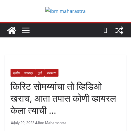
Skip
to
content
क्राईम
महाराष्ट्र
मुंबई
राजकारण
किरिट सोमय्यांचा तो व्हिडिओ
खराच, आता तपास कोणी व्हायरल
केला त्याची …
July 29, 2023
Ibm Maharashtra