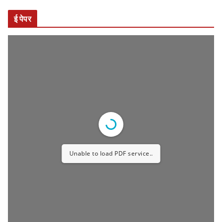
ई पेपर
Unable to load PDF service..