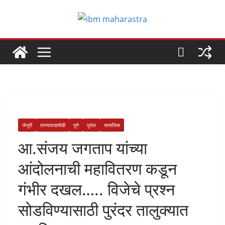
Skip
to
content
जेजुरी
ताज्याघडामोडी
पुणे
पुरंदर
सामाजिक
आ.संजय जगताप यांच्या
आंदोलनाची महावितरण कडून
गंभीर दखल….. विजेचे प्रश्न
सोडविण्यासाठी पुरंदर तालुक्यात