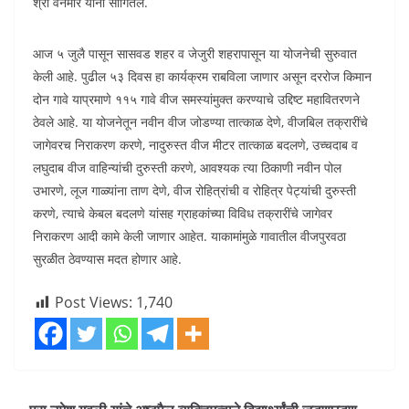
श्री वनमोरे यांनी सांगितले.
आज ५ जुलै पासून सासवड शहर व जेजुरी शहरापासून या योजनेची सुरुवात
केली आहे. पुढील ५३ दिवस हा कार्यक्रम राबविला जाणार असून दररोज किमान
दोन गावे याप्रमाणे ११५ गावे वीज समस्यांमुक्त करण्याचे उद्दिष्ट महावितरणने
ठेवले आहे. या योजनेतून नवीन वीज जोडण्या तात्काळ देणे, वीजबिल तक्रारींचे
जागेवरच निराकरण करणे, नादुरुस्त वीज मीटर तात्काळ बदलणे, उच्चदाब व
लघुदाब वीज वाहिन्यांची दुरुस्ती करणे, आवश्यक त्या ठिकाणी नवीन पोल
उभारणे, लूज गाळ्यांना ताण देणे, वीज रोहित्रांची व रोहित्र पेट्यांची दुरुस्ती
करणे, त्याचे केबल बदलणे यांसह ग्राहकांच्या विविध तक्रारींचे जागेवर
निराकरण आदी कामे केली जाणार आहेत. याकामांमुळे गावातील वीजपुरवठा
सुरळीत ठेवण्यास मदत होणार आहे.
Post Views:
1,740