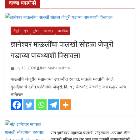
ताज्या घडामोडी
जेजुरी
पुणे
पुरंदर
महाराष्ट्र
सामाजिक
ज्ञानेश्वर माऊलींचा पालखी सोहळा जेजुरी
गडाच्या पायथ्याशी विसावला
July 13, 2026
Ibm Maharashtra
माऊलींचे जेजुरीत भंडार्‍याच्या उधळणीत स्वागत, माऊली भक्तांनी घेतले
कुलदैवताचे दर्शन प्रतिनिधी जेजुरी, दि. १३ येळकोट येळकोट जय मल्हार आणि
ज्ञानेश्वर
संत ज्ञानेश्वर महाराज पालखी सोहळ्यात अपघात तीन
वारकरी महिला ठार तर आठ जण जखमी उपमुख्यमंत्री