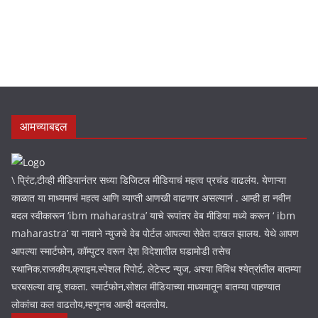
आमच्याबद्दल
\ प्रिंट,टीव्ही मीडियानंतर सध्या डिजिटल मीडियाचं महत्व प्रचंड वाढलंय. येणाऱ्या
काळात या माध्यमाचं महत्व आणि व्याप्ती आणखी वाढणार असल्यानं . आम्ही हा नवीन
बदल स्वीकारून ‘ibm maharastra’ याचे रूपांतर वेब मीडिया मध्ये करून ‘ ibm
maharastra’ या नावाने न्युजचे वेब पोर्टल आपल्या सेवेत दाखल झालय. येथे आपण
आपल्या स्मार्टफोन, कॉम्पुटर वरून देश विदेशातील घडामोडी तसेच
स्थानिक,राजकीय,क्राइम,स्पेशल रिपोर्ट, लेटेस्ट न्युज, अश्या विविध श्येत्रांतील बातम्या
घरबसल्या वाचू शकता. स्मार्टफोन,सोशल मीडियाच्या माध्यमातून बातम्या पाहण्यात
लोकांचा कल वाढतोय,म्हणूनच आम्ही बदलतोय.