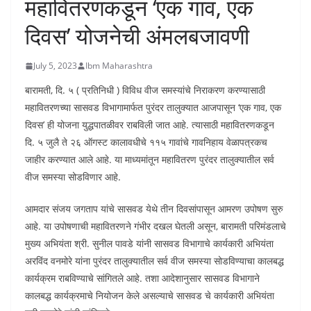
महावितरणकडून ‘एक गाव, एक
दिवस’ योजनेची अंमलबजावणी
July 5, 2023
Ibm Maharashtra
बारामती, दि. ५ ( प्रतिनिधी ) विविध वीज समस्यांचे निराकरण करण्यासाठी
महावितरणच्या सासवड विभागामार्फत पुरंदर तालुक्यात आजपासून ‘एक गाव, एक
दिवस’ ही योजना युद्धपातळीवर राबविली जात आहे. त्यासाठी महावितरणकडून
दि. ५ जुलै ते २६ ऑगस्ट कालावधीचे ११५ गावांचे गावनिहाय वेळापत्रकच
जाहीर करण्यात आले आहे. या माध्यमांतून महावितरण पुरंदर तालुक्यातील सर्व
वीज समस्या सोडविणार आहे.
आमदार संजय जगताप यांचे सासवड येथे तीन दिवसांपासून आमरण उपोषण सुरु
आहे. या उपोषणाची महावितरणने गंभीर दखल घेतली असून, बारामती परिमंडलाचे
मुख्य अभियंता श्री. सुनील पावडे यांनी सासवड विभागाचे कार्यकारी अभियंता
अरविंद वनमोरे यांना पुरंदर तालुक्यातील सर्व वीज समस्या सोडविण्याचा कालबद्ध
कार्यक्रम राबविण्याचे सांगितले आहे. तशा आदेशानुसार सासवड विभागाने
कालबद्ध कार्यक्रमाचे नियोजन केले असल्याचे सासवड चे कार्यकारी अभियंता